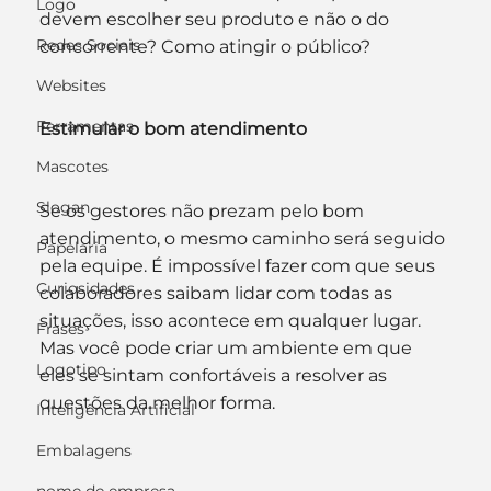
Logo
devem escolher seu produto e não o do 
Redes Sociais
concorrente? Como atingir o público?
Websites
Ferramentas
Estimular o bom atendimento
Mascotes
Slogan
Se os gestores não prezam pelo bom 
atendimento, o mesmo caminho será seguido 
Papelaria
pela equipe. É impossível fazer com que seus 
Curiosidades
colaboradores saibam lidar com todas as 
situações, isso acontece em qualquer lugar. 
Frases
Mas você pode criar um ambiente em que 
Logotipo
eles se sintam confortáveis a resolver as 
questões da melhor forma.
Inteligência Artificial
Embalagens