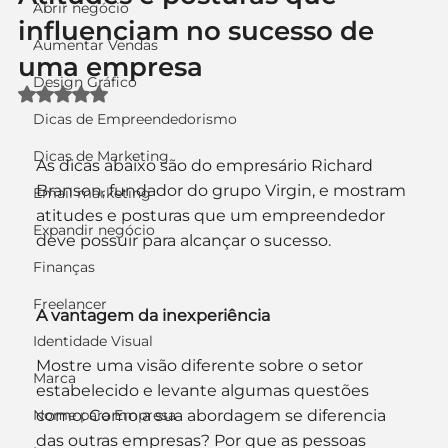
Abrir negócio
influenciam no sucesso de
Aumentar Vendas
uma empresa
Design Gráfico
Avaliado com NaN de 5 estrelas.
Dicas de Empreendedorismo
Dicas de Marketing
As dicas abaixo são do empresário Richard 
Branson, fundador do grupo Virgin, e mostram 
Email marketing
atitudes e posturas que um empreendedor 
Expandir negócio
deve possuir para alcançar o sucesso.
Finanças
Freelancer
A vantagem da inexperiência
Identidade Visual
Mostre uma visão diferente sobre o setor 
Marca
estabelecido e levante algumas questões 
Nome para Empresa
como: Como a sua abordagem se diferencia 
das outras empresas? Por que as pessoas 