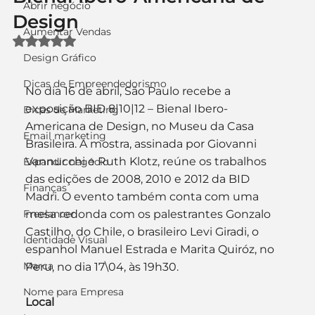
Abrir negócio
Design
Aumentar Vendas
Avaliado com NaN de 5 estrelas.
Design Gráfico
Dicas de Empreendedorismo
No dia 16 de abril, São Paulo recebe a 
exposição BID 8|10|12 – Bienal Ibero-
Dicas de Marketing
Americana de Design, no Museu da Casa 
Email marketing
Brasileira. A mostra, assinada por Giovanni 
Vannucchi e Ruth Klotz, reúne os trabalhos 
Expandir negócio
das edições de 2008, 2010 e 2012 da BID 
Finanças
Madri. O evento também conta com uma 
Freelancer
mesa redonda com os palestrantes Gonzalo 
Castilho, do Chile, o brasileiro Levi Giradi, o 
Identidade Visual
espanhol Manuel Estrada e Marita Quiróz, no 
Marca
Peru, no dia 17\04, às 19h30.
Nome para Empresa
Local