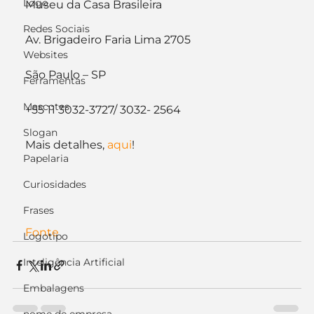
Logo
Museu da Casa Brasileira
Redes Sociais
Av. Brigadeiro Faria Lima 2705
Websites
São Paulo – SP
Ferramentas
Mascotes
+55 11 3032-3727/ 3032- 2564
Slogan
Mais detalhes, 
aqui
!
Papelaria
Curiosidades
Frases
Fonte
Logotipo
Inteligência Artificial
Embalagens