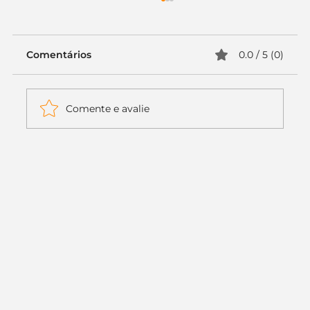
Comentários
0.0 / 5 (0)
Comente e avalie
Itaú muda apenas duas letras da
logo. Mas o recado é muito maior: a
era da Inteligência Artificial
começou.