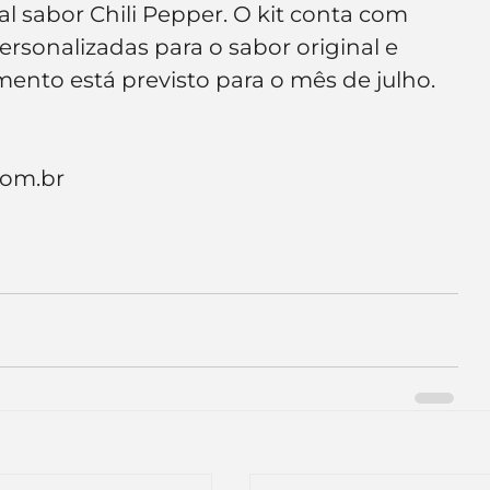
al sabor Chili Pepper. O kit conta com 
e de empresa
Branding
rsonalizadas para o sabor original e 
nto está previsto para o mês de julho.
                                                           