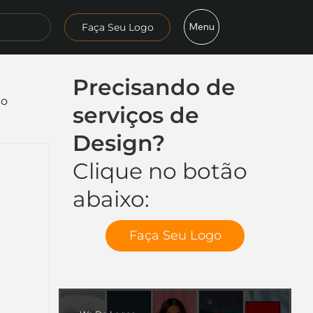
Menu
Faça Seu Logo
Precisando de
mo
serviços de
Design?
Clique no botão
abaixo:
Faça Seu Logo