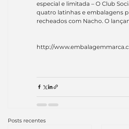
especial e limitada – O Club Soci
Inteligência Artificial
Embalagens
nom
quatro latinhas e embalagens pe
recheados com Nacho. O lançame
http://www.embalagemmarca.com.br             
Posts recentes