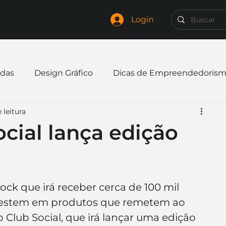
Login
das
Design Gráfico
Dicas de Empreendedoris
 leitura
xpandir negócio
Finanças
Freelancer
ocial lança edição
mpresa
Logo
Redes Sociais
Websites
ock que irá receber cerca de 100 mil 
elaria
Curiosidades
Frases
Logotipo
vestem em produtos que remetem ao 
 Club Social, que irá lançar uma edição 