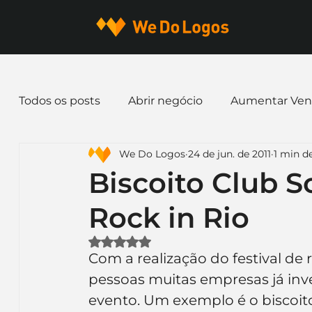
Todos os posts
Abrir negócio
Aumentar Ven
We Do Logos
24 de jun. de 2011
1 min de
Dicas de Marketing
Email marketing
E
Biscoito Club S
Rock in Rio
Identidade Visual
Marca
Nome para E
Avaliado com NaN de 5 estrelas.
Com a realização do festival de r
Ferramentas
Mascotes
Slogan
Pap
pessoas muitas empresas já in
evento. Um exemplo é o biscoito