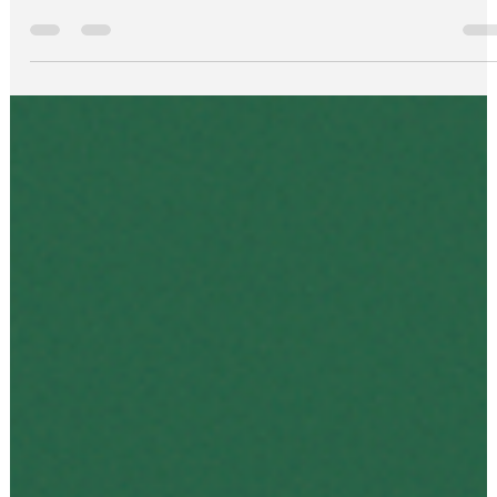
We Do Logos
12 de ago. de 2025
3 min de leitura
Nome para Empresa
Você sabia que nem todo nome pod
ser registrado como marca?
Escolher o nome de uma empresa vai muito além de
criatividade ou gosto pessoal. Ele é a base da identidade da
sua marca e o primeiro passo para garantir exclusividade e
proteção legal. No entanto, muitos empreendedores se
deparam com uma surpresa desagradável quando tentam
registrar o nome no INPI (Instituto Nacional da Propriedade
Industrial): nem todo nome pode ser protegido. Neste artigo,
vamos explicar por que isso acontece, quais nomes não
podem ser registrados e c