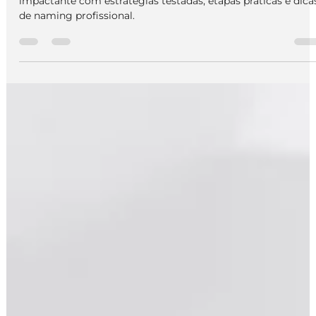
We Do Logos
19 de ago. de 2025
3 min de leitura
Nome para Empresa
Como Criar o Nome Ideal para Sua
Marca: Guia Completo de Naming
Saiba como criar um nome de marca memorável e
impactante com estratégias testadas, etapas práticas e dica
de naming profissional.