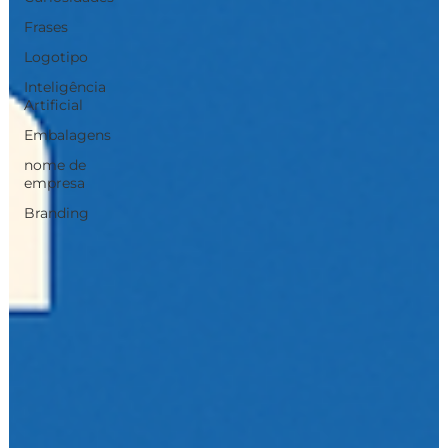
Frases
Logotipo
Inteligência
Artificial
Embalagens
nome de
empresa
Branding