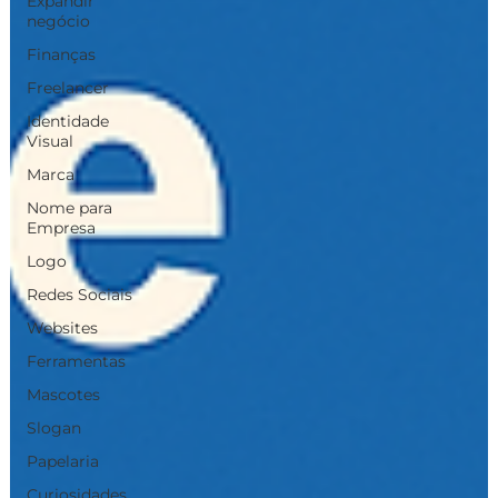
Expandir
negócio
Finanças
Freelancer
Identidade
Visual
Marca
Nome para
Empresa
Logo
Redes Sociais
Websites
Ferramentas
Mascotes
Slogan
Papelaria
Curiosidades