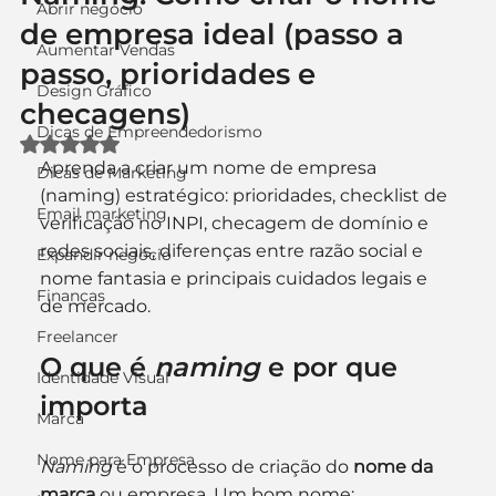
Abrir negócio
de empresa ideal (passo a
Aumentar Vendas
passo, prioridades e
Design Gráfico
checagens)
Dicas de Empreendedorismo
Avaliado com NaN de 5 estrelas.
Aprenda a criar um nome de empresa 
Dicas de Marketing
(naming) estratégico: prioridades, checklist de 
Email marketing
verificação no INPI, checagem de domínio e 
redes sociais, diferenças entre razão social e 
Expandir negócio
nome fantasia e principais cuidados legais e 
Finanças
de mercado.
Freelancer
O que é 
naming
 e por que 
Identidade Visual
importa
Marca
Nome para Empresa
Naming
 é o processo de criação do 
nome da 
marca
 ou empresa. Um bom nome: