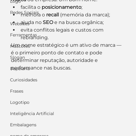
Logo
facilita o 
posicionamento
;
Redes Sociais
melhora o 
recall
 (memória da marca);
ajuda no 
SEO
 e na busca orgânica;
Websites
evita conflitos legais e custos com 
Ferramentas
rebranding.
Um nome estratégico é um ativo de marca — 
Mascotes
é o primeiro ponto de contato e pode 
Slogan
determinar reputação, autoridade e 
performance nas buscas.
Papelaria
Curiosidades
Frases
Logotipo
Inteligência Artificial
Embalagens