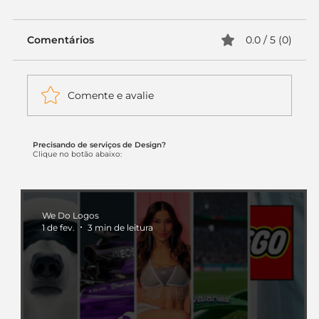
Comentários
0.0 / 5 (0)
Comente e avalie
Precisando de serviços de Design?
Cores, logos e emoção: como
Clique no botão abaixo:
escolher elementos visuais que
vendem
We Do Logos
1 de fev.
3 min de leitura