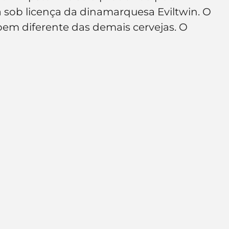
e de empresa
Branding
 sob licença da dinamarquesa Eviltwin. O 
 bem diferente das demais cervejas. O 