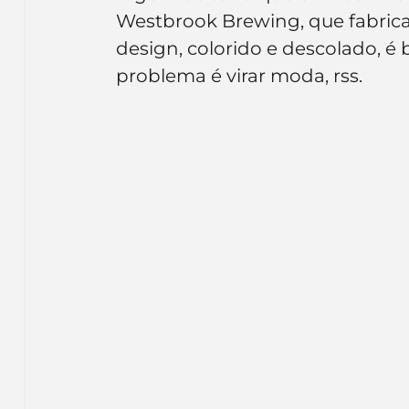
Inteligência Artificial
Embalagens
nom
Westbrook Brewing, que fabrica
design, colorido e descolado, é
problema é virar moda, rss.