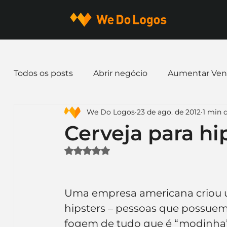
Todos os posts
Abrir negócio
Aumentar Ven
We Do Logos
23 de ago. de 2012
1 min d
Dicas de Marketing
Email marketing
E
Cerveja para hi
Avaliado com NaN de 5 estrelas.
Identidade Visual
Marca
Nome para E
Uma empresa americana criou u
Ferramentas
Mascotes
Slogan
Pap
hipsters – pessoas que possuem 
fogem de tudo que é “modinha”. 