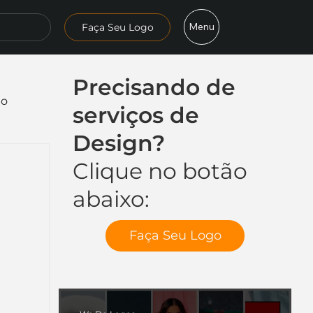
Menu
Faça Seu Logo
Precisando de
mo
serviços de
Design?
Clique no botão
abaixo:
Faça Seu Logo