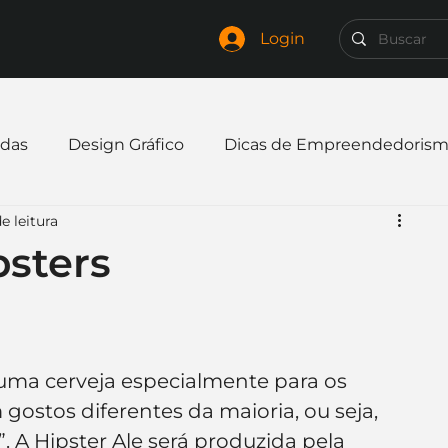
Login
das
Design Gráfico
Dicas de Empreendedoris
e leitura
xpandir negócio
Finanças
Freelancer
psters
mpresa
Logo
Redes Sociais
Websites
ma cerveja especialmente para os 
elaria
Curiosidades
Frases
Logotipo
gostos diferentes da maioria, ou seja, 
A Hipster Ale será produzida pela 