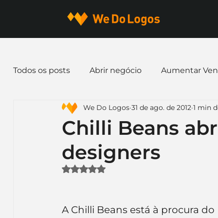
Todos os posts
Abrir negócio
Aumentar Ven
We Do Logos
31 de ago. de 2012
1 min d
Dicas de Marketing
Email marketing
E
Chilli Beans ab
designers
Identidade Visual
Marca
Nome para E
Avaliado com NaN de 5 estrelas.
Ferramentas
Mascotes
Slogan
Pap
A Chilli Beans está à procura d