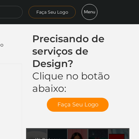
Menu
Faça Seu Logo
Precisando de
mo
serviços de
Design?
Clique no botão
abaixo:
Faça Seu Logo