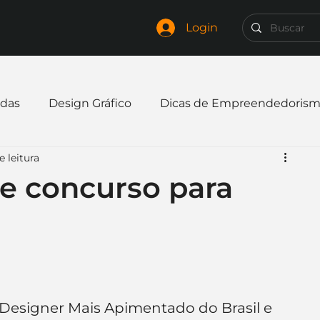
Login
das
Design Gráfico
Dicas de Empreendedoris
e leitura
xpandir negócio
Finanças
Freelancer
re concurso para
mpresa
Logo
Redes Sociais
Websites
elaria
Curiosidades
Frases
Logotipo
o Designer Mais Apimentado do Brasil e 