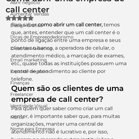
Abrir negócio
call center
Aumentar Vendas
Avaliado com NaN de 5 estrelas.
Para saber 
como abrir um call center,
 temos 
Design Gráfico
que, antes, entender que um call center é o 
Dicas de Empreendedorismo
ponto de ligação entre uma empresa e seus 
clientes: o banco, a operadora de celular, o 
Dicas de Marketing
atendimento médico, a marcação de exames, 
Email marketing
etc., quase todas as instituições possuem uma 
central de atendimento ao cliente por 
Expandir negócio
telefone.
Finanças
Quem são os clientes de uma 
Freelancer
empresa de call center?
Identidade Visual
Para quem quer saber como criar um call 
center, é importante saber que, para muitas 
Marca
organizações, manter uma central de 
Nome para Empresa
atendimento não é lucrativo e, por isso, 