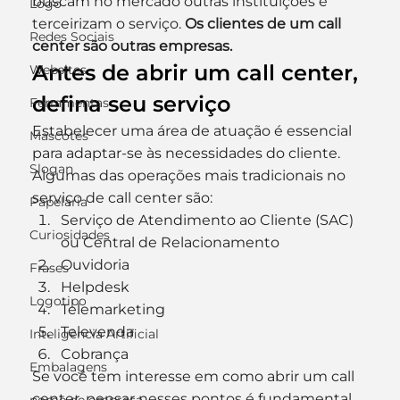
buscam no mercado outras instituições e 
Logo
terceirizam o serviço. 
Os clientes de um call 
Redes Sociais
center são outras empresas.
Antes de abrir um call center, 
Websites
defina seu serviço
Ferramentas
Estabelecer uma área de atuação é essencial 
Mascotes
para adaptar-se às necessidades do cliente. 
Slogan
Algumas das operações mais tradicionais no 
serviço de call center são:
Papelaria
Serviço de Atendimento ao Cliente (SAC) 
Curiosidades
ou Central de Relacionamento
Ouvidoria
Frases
Helpdesk
Logotipo
Telemarketing
Televenda
Inteligência Artificial
Cobrança
Embalagens
Se você tem interesse em como abrir um call 
center, pensar nesses pontos é fundamental.