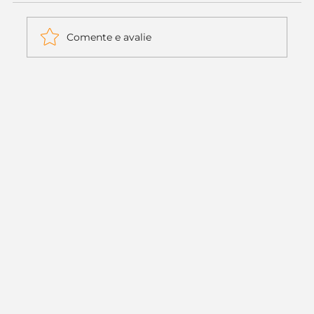
Comente e avalie
Itaú muda apenas duas letras da
logo. Mas o recado é muito maior: a
era da Inteligência Artificial
começou.