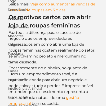
Logo
Saiba mais: 
Veja como aumentar as vendas de 
Redes Sociais
uma loja de roupas em 5 dicas
Os motivos certos para abrir 
Websites
loja de roupas femininas
Ferramentas
Faz toda a diferença para o sucesso do 
Mascotes
negócio que os empreendedores 
interessados em como abrir uma loja de 
Slogan
roupas femininas gostem realmente do setor, 
Papelaria
se envolvam no projeto e mergulhem no 
ramo de moda.
Curiosidades
Focar somente no dinheiro, no quanto de 
Frases
lucro um empreendimento trará, é a 
Logotipo
motivação errada para abrir um negócio e 
pode colocar tudo a perder. É imprescindível 
Inteligência Artificial
entender que o crescimento representa a 
Embalagens
conseqüência natural de uma 
gestão 
empresarial
 bem-sucedida.