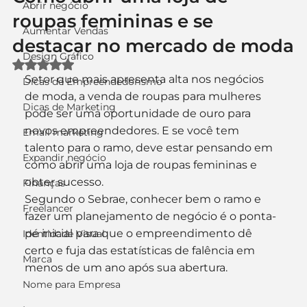
Abrir negócio
roupas femininas e se
Aumentar Vendas
destacar no mercado de moda
Design Gráfico
Avaliado com NaN de 5 estrelas.
Setor que mais apresenta alta nos negócios 
Dicas de Empreendedorismo
de moda, a venda de roupas para mulheres 
Dicas de Marketing
pode ser uma oportunidade de ouro para 
novos empreendedores. E se você tem 
Email marketing
talento para o ramo, deve estar pensando em 
Expandir negócio
como abrir uma loja de roupas femininas e 
obter sucesso.
Finanças
Segundo o Sebrae, conhecer bem o ramo e 
Freelancer
fazer um planejamento de negócio é o ponta-
pé inicial para que o empreendimento dê 
Identidade Visual
certo e fuja das estatísticas de falência em 
Marca
menos de um ano após sua abertura.
Nome para Empresa