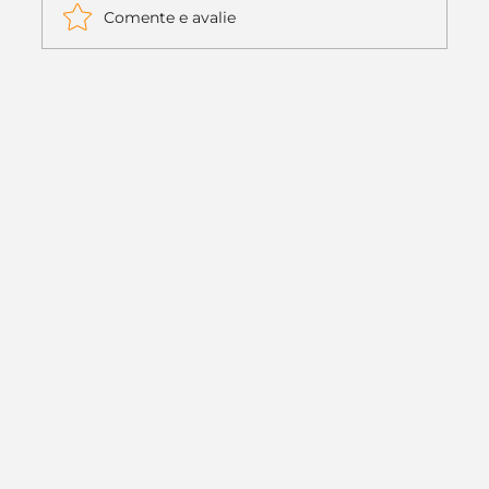
Comente e avalie
Itaú muda apenas duas letras da
logo. Mas o recado é muito maior: a
era da Inteligência Artificial
começou.