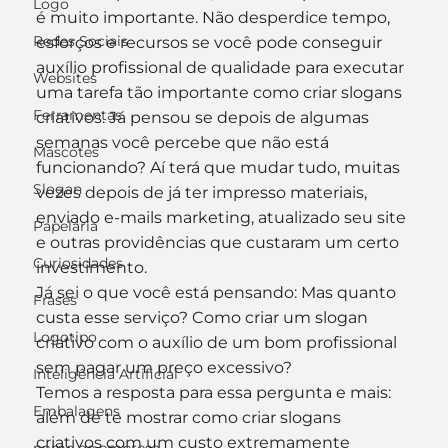
Logo
é muito importante. Não desperdice tempo, 
Redes Sociais
esforços e recursos se você pode conseguir 
auxílio profissional de qualidade para executar 
Websites
uma tarefa tão importante como criar slogans 
Ferramentas
criativos. Já pensou se depois de algumas 
semanas você percebe que não está 
Mascotes
funcionando? Aí terá que mudar tudo, muitas 
Slogan
vezes depois de já ter impresso materiais, 
enviado e-mails marketing, atualizado seu site 
Papelaria
e outras providências que custaram um certo 
Curiosidades
investimento.
Já sei o que você está pensando: Mas quanto 
Frases
custa esse serviço? Como criar um slogan 
Logotipo
criativo com o auxílio de um bom profissional 
sem pagar um preço excessivo?
Inteligência Artificial
Temos a resposta para essa pergunta e mais: 
Embalagens
além de te mostrar como criar slogans 
criativos com um custo extremamente 