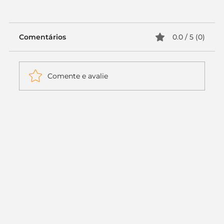
Comentários
0.0 / 5 (0)
Comente e avalie
Itaú muda apenas duas letras da
logo. Mas o recado é muito maior: a
era da Inteligência Artificial
começou.