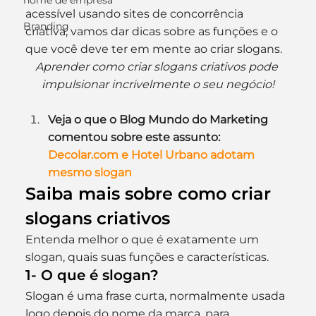
nome de empresa
acessível usando sites de concorrência 
Branding
criativa, vamos dar dicas sobre as funções e o 
que você deve ter em mente ao criar slogans.
Aprender como criar slogans criativos pode 
impulsionar incrivelmente o seu negócio!
Veja o que o Blog Mundo do Marketing 
comentou sobre este assunto:
Decolar.com e Hotel Urbano adotam 
mesmo slogan
Saiba mais sobre como criar 
slogans criativos
Entenda melhor o que é exatamente um 
slogan, quais suas funções e características.
1- O que é slogan?
Slogan é uma frase curta, normalmente usada 
logo depois do nome da marca, para 