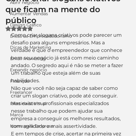
Abrir negócio
que ficam na mente do
Aumentar Vendas
público
Design Gráfico
Avaliado com NaN de 5 estrelas.
Como criar slogans criativos pode parecer um 
Dicas de Empreendedorismo
desafio para alguns empresários. Mas a 
Dicas de Marketing
verdade é que o empreendedor que conhece 
bem seu negócio já está com meio caminho 
Email marketing
andado. O segredo aqui é não se meter a fazer 
Expandir negócio
um trabalho que esteja além de suas 
habilidades.
Finanças
Não que você não seja capaz de saber como 
Freelancer
criar um slogan criativo, pode até conseguir. 
Mas existem profissionais especializados 
Identidade Visual
nesse trabalho que podem ajudar sua 
Marca
empresa a conseguir os melhores resultados, 
Nome para Empresa
com agilidade e mais assertividade.
E em tempos de crise, acertar na primeira vez 