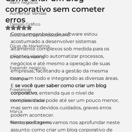
Abrir negócio
corporativo sem cometer
Aumentar Vendas
erros
Design Gráfico
Avaliado com NaN de 5 estrelas.
Como engenheiro de software estou 
Dicas de Empreendedorismo
acostumado a desenvolver sistemas 
Dicas de Marketing
altamente complexos sob medida para os 
clientes visando automatizar processos, 
Email marketing
negócios e até mesmo a operação de suas 
Expandir negócio
empresas, facilitando a gestão da mesma 
como um todo e integrando as diversas áreas.
Finanças
E 
se você quer saber como criar um blog 
Freelancer
corporativo
, entenda que o nível de 
complexidade pode até ser um pouco menor, 
Identidade Visual
mas sem os devidos cuidados, graves erros 
Marca
podem acontecer.
Nome para Empresa
Neste postagem, vamos nos aprofundar neste 
assunto: como criar um blog corporativo de 