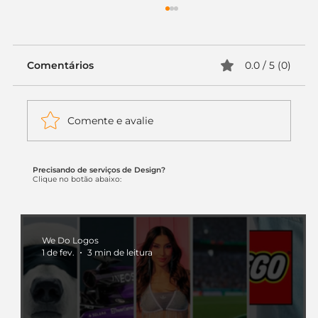
Comentários
0.0 / 5 (0)
Comente e avalie
Precisando de serviços de Design?
Itaú muda apenas duas letras da
Clique no botão abaixo:
logo. Mas o recado é muito maior: a
era da Inteligência Artificial
começou.
We Do Logos
1 de fev.
3 min de leitura