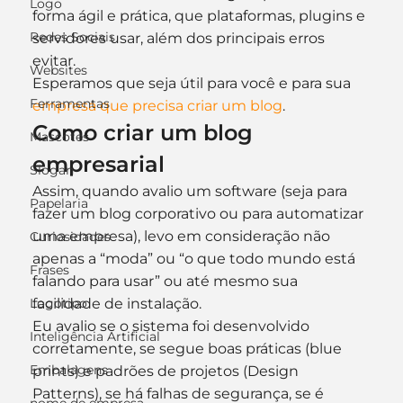
Logo
forma ágil e prática, que plataformas, plugins e 
Redes Sociais
servidores usar, além dos principais erros 
evitar.
Websites
Esperamos que seja útil para você e para sua 
Ferramentas
empresa que precisa criar um blog
.
Como criar um blog 
Mascotes
empresarial
Slogan
Assim, quando avalio um software (seja para 
Papelaria
fazer um blog corporativo ou para automatizar 
uma empresa), levo em consideração não 
Curiosidades
apenas a “moda” ou “o que todo mundo está 
Frases
falando para usar” ou até mesmo sua 
Logotipo
facilidade de instalação.
Eu avalio se o sistema foi desenvolvido 
Inteligência Artificial
corretamente, se segue boas práticas (blue 
Embalagens
prints) e padrões de projetos (Design 
Patterns), se há falhas de segurança, se é 