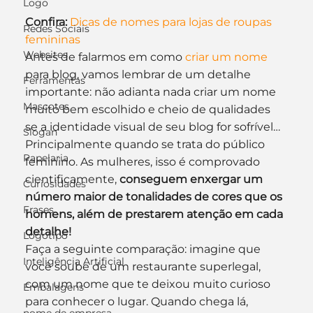
Logo
Confira:
Dicas de nomes para lojas de roupas 
Redes Sociais
femininas
Websites
Antes de falarmos em como 
criar um nome
para blog, vamos lembrar de um detalhe 
Ferramentas
importante: não adianta nada criar um nome 
Mascotes
muito bem escolhido e cheio de qualidades 
se a identidade visual de seu blog for sofrível… 
Slogan
Principalmente quando se trata do público 
Papelaria
feminino. As mulheres, isso é comprovado 
cientificamente, 
conseguem enxergar um 
Curiosidades
número maior de tonalidades de cores que os 
Frases
homens, além de prestarem atenção em cada 
detalhe!
Logotipo
Faça a seguinte comparação: imagine que 
Inteligência Artificial
você soube de um restaurante superlegal, 
com um nome que te deixou muito curioso 
Embalagens
para conhecer o lugar. Quando chega lá, 