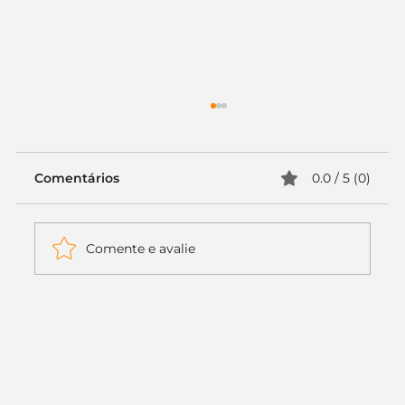
Comentários
0.0 / 5 (0)
Comente e avalie
Itaú muda apenas duas letras da
logo. Mas o recado é muito maior: a
era da Inteligência Artificial
começou.