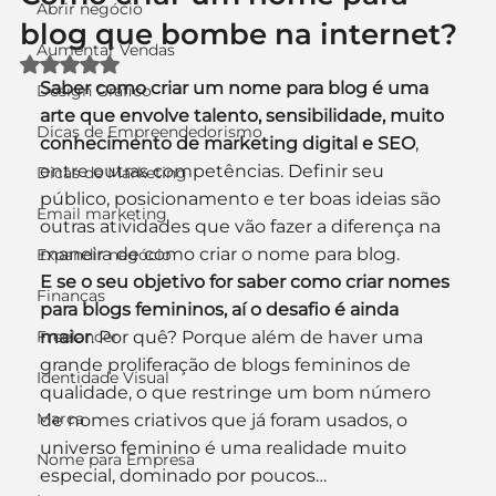
Abrir negócio
blog que bombe na internet?
Aumentar Vendas
Avaliado com NaN de 5 estrelas.
Saber como criar um nome para blog é uma 
Design Gráfico
arte que envolve talento, sensibilidade, muito 
Dicas de Empreendedorismo
conhecimento de marketing digital e SEO
, 
entre outras competências. Definir seu 
Dicas de Marketing
público, posicionamento e ter boas ideias são 
Email marketing
outras atividades que vão fazer a diferença na 
maneira de como criar o nome para blog.
Expandir negócio
E se o seu objetivo for saber como criar nomes 
Finanças
para blogs femininos, aí o desafio é ainda 
Freelancer
maior
. Por quê? Porque além de haver uma 
grande proliferação de blogs femininos de 
Identidade Visual
qualidade, o que restringe um bom número 
Marca
de nomes criativos que já foram usados, o 
universo feminino é uma realidade muito 
Nome para Empresa
especial, dominado por poucos…