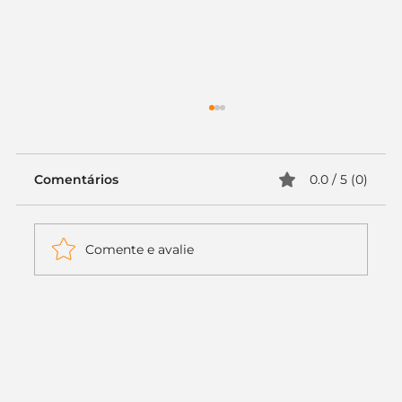
Comentários
0.0 / 5 (0)
Comente e avalie
Itaú muda apenas duas letras da
logo. Mas o recado é muito maior: a
era da Inteligência Artificial
começou.