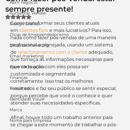
Abrir negócio
sempre presente!
Aumentar Vendas
Avaliado com NaN de 5 estrelas.
Como transformar seus clientes atuais 
Design Gráfico
em 
clientes fieis
 e mais lucrativos? Para isso, 
Dicas de Empreendedorismo
nada como fazer pós-vendas de uma maneira 
profissional e planejada, usando um sistema 
Dicas de Marketing
de 
relacionamento com o cliente
 adequado, 
Email marketing
que forneça as informações necessárias para 
que cada ação com eles possa ser 
Expandir negócio
customizada e segmentada 
Finanças
corretamente. Isso traz os melhores 
Freelancer
resultados e faz seu público se sentir especial, 
porque percebe que você o conhece e quer 
Identidade Visual
atender suas necessidades específicas.
Marca
Afinal, houve todo um trabalho anterior para 
Nome para Empresa
se chegar a este momento de trabalhar o pós-