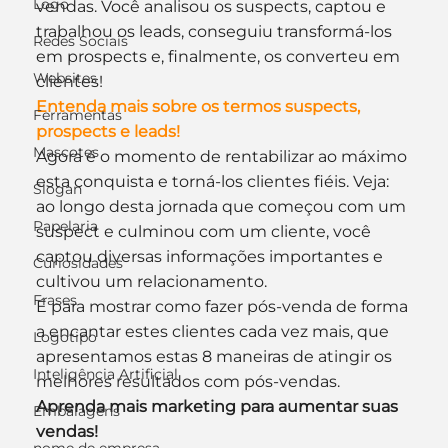
Logo
vendas. Você analisou os suspects, captou e 
trabalhou os leads, conseguiu transformá-los 
Redes Sociais
em prospects e, finalmente, os converteu em 
Websites
clientes!
Entenda mais sobre os termos suspects, 
Ferramentas
prospects e leads!
Mascotes
Agora é o momento de rentabilizar ao máximo 
esta conquista e torná-los clientes fiéis. Veja: 
Slogan
ao longo desta jornada que começou com um 
Papelaria
suspect e culminou com um cliente, você 
captou diversas informações importantes e 
Curiosidades
cultivou um relacionamento.
Frases
É para mostrar como fazer pós-venda de forma 
a encantar estes clientes cada vez mais, que 
Logotipo
apresentamos estas 8 maneiras de atingir os 
Inteligência Artificial
melhores resultados com pós-vendas.
Aprenda mais marketing para aumentar suas 
Embalagens
vendas!