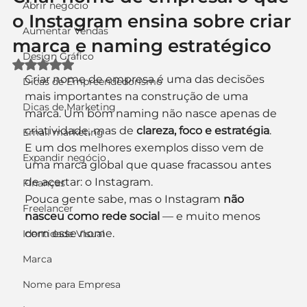
Abrir negócio
o Instagram ensina sobre criar
Aumentar Vendas
marca e naming estratégico
Design Gráfico
Avaliado com NaN de 5 estrelas.
Criar nome de empresa é uma das decisões 
Dicas de Empreendedorismo
mais importantes na construção de uma 
Dicas de Marketing
marca. Um bom naming não nasce apenas de 
criatividade, mas de 
clareza, foco e estratégia
. 
Email marketing
E um dos melhores exemplos disso vem de 
Expandir negócio
uma marca global que quase fracassou antes 
de acertar: o Instagram.
Finanças
Pouca gente sabe, mas o Instagram 
não 
Freelancer
nasceu como rede social
 — e muito menos 
com esse nome.
Identidade Visual
Marca
Nome para Empresa