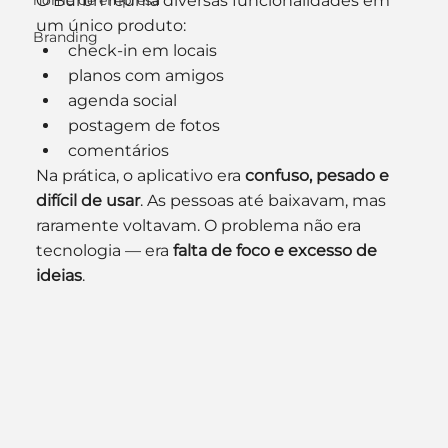
O Burbn reunia diversas funcionalidades em 
nome de empresa
um único produto:
Branding
check-in em locais
planos com amigos
agenda social
postagem de fotos
comentários
Na prática, o aplicativo era 
confuso, pesado e 
difícil de usar
. As pessoas até baixavam, mas 
raramente voltavam. O problema não era 
tecnologia — era 
falta de foco e excesso de 
ideias
.