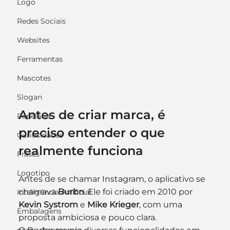
Logo
Redes Sociais
Websites
Ferramentas
Mascotes
Slogan
Antes de criar marca, é 
Papelaria
preciso entender o que 
Curiosidades
realmente funciona
Frases
Logotipo
Antes de se chamar Instagram, o aplicativo se 
chamava 
Burbn
. Ele foi criado em 2010 por 
Inteligência Artificial
Kevin Systrom
 e 
Mike Krieger
, com uma 
Embalagens
proposta ambiciosa e pouco clara.