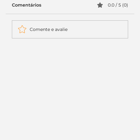
Comentários
0.0 / 5 (0)
Comente e avalie
Itaú muda apenas duas letras da
logo. Mas o recado é muito maior: a
era da Inteligência Artificial
começou.