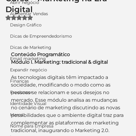
Abrir negócio
Digital
Aumentar Vendas
Avaliado com NaN de 5 estrelas.
Design Gráfico
Dicas de Empreendedorismo
Dicas de Marketing
Conteúdo Programático
Email marketing
Módulo I. Marketing: tradicional & digital
Expandir negócio
As tecnologias digitais têm impactado a 
Finanças
sociedade, modificando o modo como as 
Freelancer
pessoas se relacionam e seus desejos no 
mercado. Esse módulo analisa as mudanças 
Identidade Visual
no cenário de marketing discutindo as novas 
Marca
possibilidades que o ambiente digital traz para 
complementar as plataformas de marketing 
Nome para Empresa
tradicional, inaugurando o Marketing 2.0.