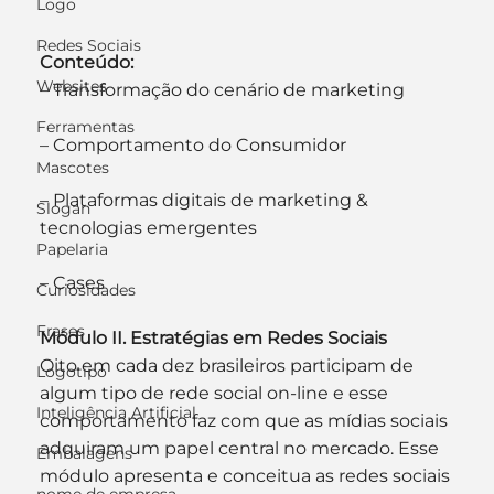
Logo
Redes Sociais
Conteúdo:
Websites
– Transformação do cenário de marketing
Ferramentas
– Comportamento do Consumidor
Mascotes
– Plataformas digitais de marketing & 
Slogan
tecnologias emergentes
Papelaria
– Cases
Curiosidades
Frases
Módulo II. Estratégias em Redes Sociais
Oito em cada dez brasileiros participam de 
Logotipo
algum tipo de rede social on-line e esse 
Inteligência Artificial
comportamento faz com que as mídias sociais 
adquiram um papel central no mercado. Esse 
Embalagens
módulo apresenta e conceitua as redes sociais 