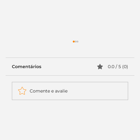
Comentários
0.0 / 5 (0)
Comente e avalie
Itaú muda apenas duas letras da
logo. Mas o recado é muito maior: a
era da Inteligência Artificial
começou.