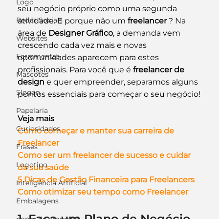
Logo
seu negócio próprio como uma segunda 
Redes Sociais
atividade. E porque não um 
freelancer
 ? Na 
área de 
Designer Gráfico
, a demanda vem 
Websites
crescendo cada vez mais e novas 
Ferramentas
oportunidades aparecem para estes 
profissionais. Para você que é 
freelancer de 
Mascotes
design
 e quer empreender, separamos alguns 
Slogan
pontos essenciais para começar o seu negócio!
Papelaria
Veja mais
Curiosidades
Como começar e manter sua carreira de 
Freelancer
Frases
Como ser um freelancer de sucesso e cuidar 
Logotipo
da sua saúde
5 Dicas de Gestão Financeira para Freelancers
Inteligência Artificial
Como otimizar seu tempo como Freelancer
Embalagens
1. Faça um Plano de Negócio