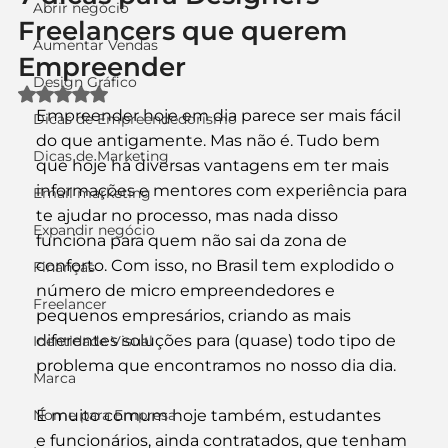
Abrir negócio
Freelancers que querem
Aumentar Vendas
Empreender
Design Gráfico
Avaliado com NaN de 5 estrelas.
Empreender hoje em dia parece ser mais fácil 
Dicas de Empreendedorismo
do que antigamente. Mas não é. Tudo bem 
Dicas de Marketing
que hoje há diversas vantagens em ter mais 
informações e mentores com experiência para 
Email marketing
te ajudar no processo, mas nada disso 
Expandir negócio
funciona para quem não sai da zona de 
conforto. Com isso, no Brasil tem explodido o 
Finanças
número de micro empreendedores e 
Freelancer
pequenos empresários, criando as mais 
diferentes soluções para (quase) todo tipo de 
Identidade Visual
problema que encontramos no nosso dia dia.
Marca
Nome para Empresa
É muito comum hoje também, estudantes 
e funcionários, ainda contratados, que tenham 