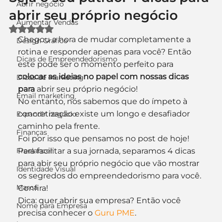
Abrir negócio
abrir seu próprio negócio
Aumentar Vendas
Avaliado com NaN de 5 estrelas.
Chegou a hora de mudar completamente a 
Design Gráfico
rotina e responder apenas para você? Então 
Dicas de Empreendedorismo
este pode ser o momento perfeito para 
colocar as ideias no papel com nossas dicas 
Dicas de Marketing
para 
abrir seu próprio negócio!
Email marketing
No entanto, nós sabemos que do ímpeto à 
concretização existe um longo e desafiador 
Expandir negócio
caminho pela frente.
Finanças
Foi por isso que pensamos no post de hoje! 
Freelancer
Para facilitar a sua jornada, separamos 4 dicas 
para abir seu próprio negócio que vão mostrar 
Identidade Visual
os segredos do empreendedorismo para você. 
Marca
Confira!
Dica: quer abrir sua empresa? Então você 
Nome para Empresa
precisa conhecer o 
Guru PME
.