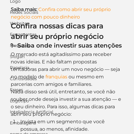
Logo
Saiba mais:
Confira como abrir seu próprio 
Redes Sociais
negócio com pouco dinheiro
Websites
Confira nossas dicas para 
Ferramentas
abrir seu próprio negócio
1- Saiba onde investir suas atenções
Mascotes
O mercado está agitadíssimo para receber 
Slogan
novas ideias. E não faltam propostas 
Papelaria
tentadoras para abrir um novo negócio — seja 
no modelo de 
franquias 
ou mesmo em 
Curiosidades
parcerias com amigos e familiares.
Frases
Nada disso será útil, entretanto, se você não 
souber onde deseja investir a sua atenção — e 
Logotipo
o seu dinheiro. Para isso, algumas dicas para 
Inteligência Artificial
abrir seu próprio negócio:
Invista em um segmento que você 
Embalagens
possua, ao menos, afinidade.