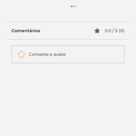
Comentários
0.0 / 5 (0)
Comente e avalie
Itaú muda apenas duas letras da
logo. Mas o recado é muito maior: a
era da Inteligência Artificial
começou.