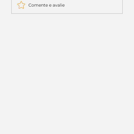
Comente e avalie
Itaú muda apenas duas letras da
logo. Mas o recado é muito maior: a
era da Inteligência Artificial
começou.