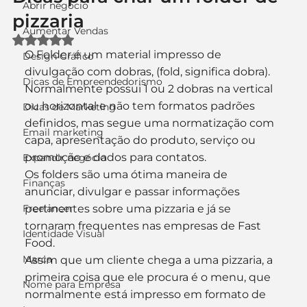
Abrir negócio
pizzaria
Aumentar Vendas
Avaliado com NaN de 5 estrelas.
O Folder é um material impresso de 
Design Gráfico
divulgação com dobras, (fold, significa dobra). 
Dicas de Empreendedorismo
Normalmente possui 1 ou 2 dobras na vertical 
ou horizontal e não tem formatos padrões 
Dicas de Marketing
definidos, mas segue uma normatização com 
Email marketing
capa, apresentação do produto, serviço ou 
promoção e dados para contatos.
Expandir negócio
Os folders são uma ótima maneira de 
Finanças
anunciar, divulgar e passar informações 
Freelancer
pertinentes sobre uma pizzaria e já se 
tornaram frequentes nas empresas de Fast 
Identidade Visual
Food.
Marca
Assim que um cliente chega a uma pizzaria, a 
primeira coisa que ele procura é o menu, que 
Nome para Empresa
normalmente está impresso em formato de 