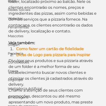
Logo
folder, localizado próximo ao balcão. Nele os 
clientes encontrarão os nomes, preços e 
Redes Sociais
ingredientes das pizzas, assim como bebidas e 
Websites
demais serviços que a pizzaria fornece. Na 
contracapa, os clientes encontrarão os dados 
Ferramentas
de delivery, localização e contato.
Mascotes
Veja também:
Slogan
Como fazer um cartão de fidelidade
Papelaria
Dicas de Logo para pizzaria para inspirar
Divulgar seus produtos e sua pizzaria através 
Curiosidades
de um folder é a melhor forma de seu 
Frases
estabelecimento buscar novos clientes e 
otimizar os clientes já cadastrados através do 
Logotipo
delivery.
Inteligência Artificial
Chame a atenção de seus clientes com 
promoções, descontos ou até mesmo 
Embalagens
apresentando um novo produto, mas preste 