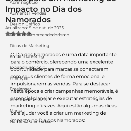
Abrir negócio
Impacto no Dia dos
Aumentar Vendas
Namorados
Design Gráfico
Atualizado:
9 de out. de 2025
Avaliado com NaN de 5 estrelas.
Dicas de Empreendedorismo
Dicas de Marketing
O Dia dos Namorados é uma data importante 
Email marketing
para o comércio, oferecendo uma excelente 
Expandir negócio
oportunidade para marcas se conectarem 
com seus clientes de forma emocional e 
Finanças
impulsionarem as vendas. Para se destacar 
Freelancer
nesta época e criar campanhas memoráveis, é 
essencial planejar e executar estratégias de 
Identidade Visual
marketing eficazes. Aqui estão algumas dicas 
Marca
para ajudar você a criar um marketing de 
impacto no Dia dos Namorados:
Nome para Empresa