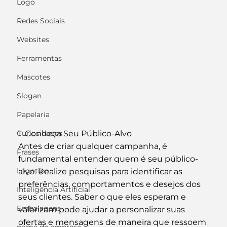
Logo
Redes Sociais
Websites
Ferramentas
Mascotes
Slogan
Papelaria
1. Conheça Seu Público-Alvo
Curiosidades
Antes de criar qualquer campanha, é 
Frases
fundamental entender quem é seu público-
Logotipo
alvo. Realize pesquisas para identificar as 
preferências, comportamentos e desejos dos 
Inteligência Artificial
seus clientes. Saber o que eles esperam e 
Embalagens
valorizam pode ajudar a personalizar suas 
ofertas e mensagens de maneira que ressoem 