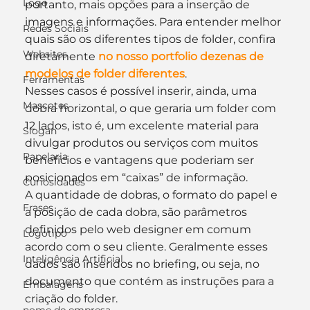
Logo
portanto, mais opções para a inserção de 
imagens e informações. Para entender melhor 
Redes Sociais
quais são os diferentes tipos de folder, confira 
Websites
diretamente 
no nosso portfolio dezenas de 
modelos de folder diferentes
.
Ferramentas
Nesses casos é possível inserir, ainda, uma 
Mascotes
dobra horizontal, o que geraria um folder com 
12 lados, isto é, um excelente material para 
Slogan
divulgar produtos ou serviços com muitos 
Papelaria
benefícios e vantagens que poderiam ser 
posicionados em “caixas” de informação.
Curiosidades
A quantidade de dobras, o formato do papel e 
Frases
a posição de cada dobra, são parâmetros 
definidos pelo web designer em comum 
Logotipo
acordo com o seu cliente. Geralmente esses 
Inteligência Artificial
dados são inseridos no briefing, ou seja, no 
documento que contém as instruções para a 
Embalagens
criação do folder.