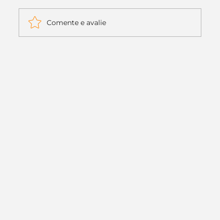
Comente e avalie
Itaú muda apenas duas letras da
logo. Mas o recado é muito maior: a
era da Inteligência Artificial
começou.