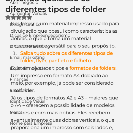
Abrir negócio
diferentes tipos de folder
Aumentar Vendas
Avaliado com NaN de 5 estrelas.
Um folder é um material impresso usado para 
Design Gráfico
divulgação que possui como característica as 
Dicas de Empreendedorismo
dobras, o que o torna um material 
extremamente versátil para o seu propósito.
Dicas de Marketing
Saiba tudo sobre os diferentes tipos de 
Email marketing
folder, flyer, panfleto e folheto
.
Existem diversos tipos e 
formatos de folders
. 
Expandir negócio
Um impresso em formato A4 dobrado ao 
Finanças
meio, por exemplo, já pode ser considerado 
Freelancer
um folder.
Já os tipos de formatos A2 e A3 – maiores que 
Identidade Visual
o A4 – oferecem a possibilidade de modelos 
Marca
maiores e com mais dobras. Eles recebem 
eventualmente duas dobras verticais, o que 
Nome para Empresa
proporciona um impresso com seis lados e, 