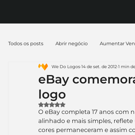
Todos os posts
Abrir negócio
Aumentar Ven
We Do Logos
14 de set. de 2012
1 min de
Dicas de Marketing
Email marketing
E
eBay comemora
logo
Identidade Visual
Marca
Nome para E
Avaliado com NaN de 5 estrelas.
O eBay completa 17 anos com no
Ferramentas
Mascotes
Slogan
Pap
alinhado e mais simples, reflet
cores permaneceram e assim c