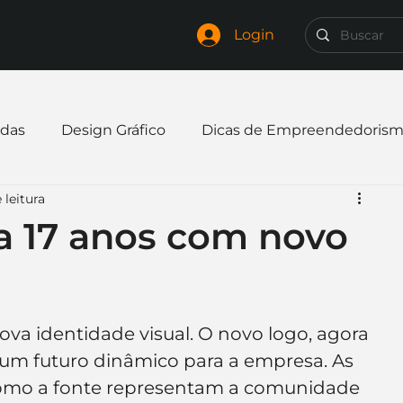
Login
das
Design Gráfico
Dicas de Empreendedoris
 leitura
xpandir negócio
Finanças
Freelancer
 17 anos com novo
mpresa
Logo
Redes Sociais
Websites
va identidade visual. O novo logo, agora 
elaria
Curiosidades
Frases
Logotipo
e um futuro dinâmico para a empresa. As 
omo a fonte representam a comunidade 