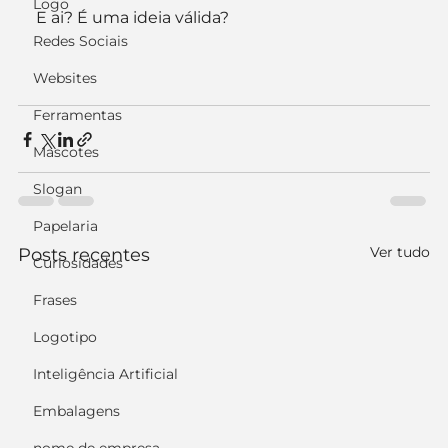
Logo
E ai? É uma ideia válida?
Redes Sociais
Websites
Ferramentas
Mascotes
Slogan
Papelaria
Ver tudo
Posts recentes
Curiosidades
Frases
Logotipo
Inteligência Artificial
Embalagens