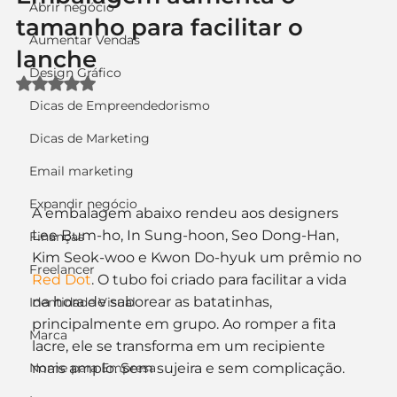
Abrir negócio
tamanho para facilitar o
Aumentar Vendas
lanche
Design Gráfico
Avaliado com NaN de 5 estrelas.
Dicas de Empreendedorismo
Dicas de Marketing
Email marketing
Expandir negócio
A embalagem abaixo rendeu aos designers 
Lee Bum-ho, In Sung-hoon, Seo Dong-Han, 
Finanças
Kim Seok-woo e Kwon Do-hyuk um prêmio no 
Freelancer
Red Dot
. O tubo foi criado para facilitar a vida 
na hora de saborear as batatinhas, 
Identidade Visual
principalmente em grupo. Ao romper a fita 
Marca
lacre, ele se transforma em um recipiente 
Nome para Empresa
mais amplo. Sem sujeira e sem complicação.