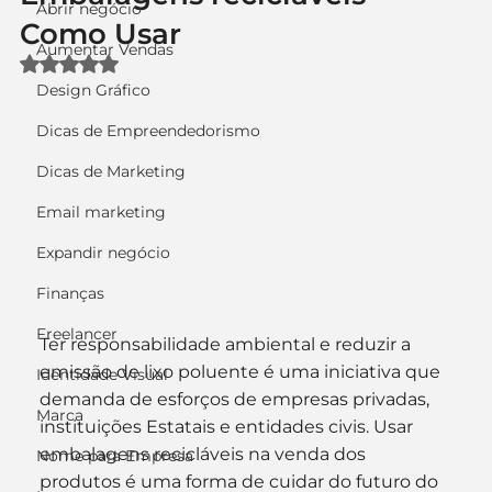
Abrir negócio
Como Usar
Aumentar Vendas
Avaliado com NaN de 5 estrelas.
Design Gráfico
Dicas de Empreendedorismo
Dicas de Marketing
Email marketing
Expandir negócio
Finanças
Freelancer
Ter responsabilidade ambiental e reduzir a 
emissão de lixo poluente é uma iniciativa que 
Identidade Visual
demanda de esforços de empresas privadas, 
Marca
instituições Estatais e entidades civis. Usar 
embalagens recicláveis na venda dos 
Nome para Empresa
produtos é uma forma de cuidar do futuro do 