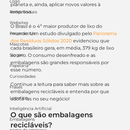
Logo
planeta e, ainda, aplicar novos valores à 
empresa.
Redes Sociais
Websites
O Brasil é o 4º maior produtor de lixo do 
mundo. Um estudo divulgado pelo 
Panorama 
Ferramentas
dos Resíduos Sólidos 2020
 evidenciou que 
Mascotes
cada brasileiro gera, em média, 379 kg de lixo 
Slogan
ao ano. O consumo desenfreado e as 
embalagens são grandes responsáveis por 
Papelaria
esse número.
Curiosidades
Continue a leitura para saber mais sobre as 
Frases
embalagens recicláveis e entenda por que 
Logotipo
adotá-las no seu negócio!
Inteligência Artificial
O que são embalagens 
Embalagens
recicláveis?