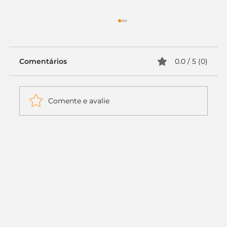
Comentários
0.0 / 5 (0)
Comente e avalie
🎨 As melhores ferramentas de
paletas de cores que todo designer e
marca precisa conhecer