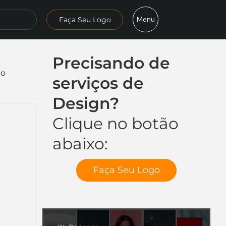
Menu
Faça Seu Logo
Precisando de
mo
serviços de
Design?
Clique no botão
abaixo:
Faça Seu Logo