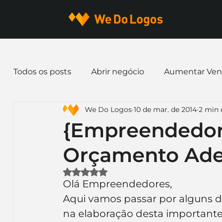
Todos os posts
Abrir negócio
Aumentar Ven
We Do Logos
10 de mar. de 2014
2 min 
Dicas de Marketing
Email marketing
E
{Empreendedor
Orçamento Ad
Identidade Visual
Marca
Nome para E
Avaliado com NaN de 5 estrelas.
Olá Empreendedores,
Ferramentas
Mascotes
Slogan
Pap
Aqui vamos passar por alguns d
na elaboração desta importante