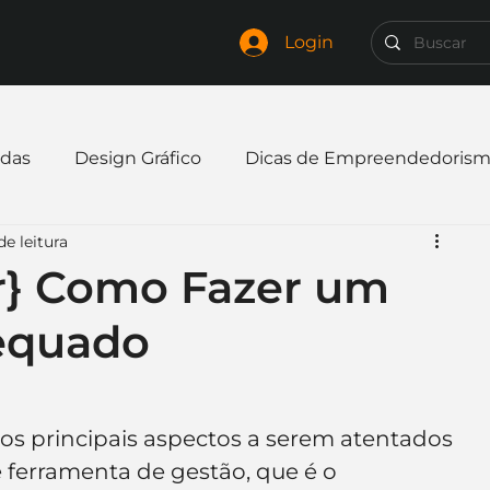
Login
das
Design Gráfico
Dicas de Empreendedoris
de leitura
xpandir negócio
Finanças
Freelancer
} Como Fazer um
equado
mpresa
Logo
Redes Sociais
Websites
elaria
Curiosidades
Frases
Logotipo
os principais aspectos a serem atentados 
 ferramenta de gestão, que é o 