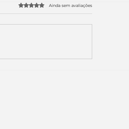
Avaliado com 0 de 5 estrelas.
Ainda sem avaliações
uda apenas duas
Como a nova campa
da logo. Mas o
da Piracanjuba prov
é muito maior: a
marcas fortes não
Inteligência
vendem produtos.
ial começou.
Vendem reconhecim