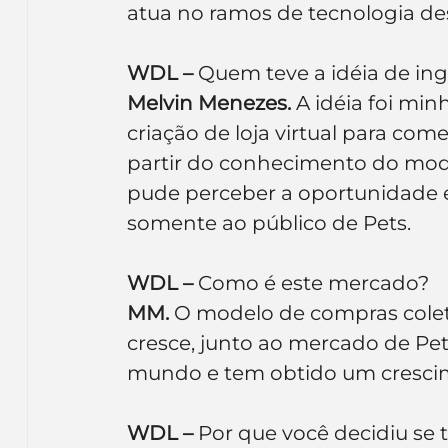
atua no ramos de tecnologia de
Inteligência Artificial
Embalagens
nom
WDL –
 Quem teve a idéia de in
Melvin Menezes.
 A idéia foi min
criação de loja virtual para com
partir do conhecimento do mode
pude perceber a oportunidade e
somente ao público de Pets.
WDL –
 Como é este mercado?
MM.
 O modelo de compras cole
cresce, junto ao mercado de Pet
mundo e tem obtido um crescim
WDL –
 Por que você decidiu se