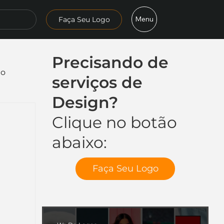
Menu
Faça Seu Logo
Precisando de
mo
serviços de
Design?
Clique no botão
abaixo:
Faça Seu Logo