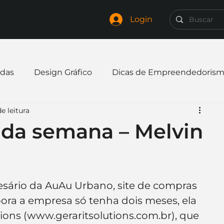
Login
das
Design Gráfico
Dicas de Empreendedoris
e leitura
xpandir negócio
Finanças
Freelancer
da semana – Melvin
mpresa
Logo
Redes Sociais
Websites
ário da AuAu Urbano, site de compras 
elaria
Curiosidades
Frases
Logotipo
bora a empresa só tenha dois meses, ela 
tions (www.geraritsolutions.com.br), que 