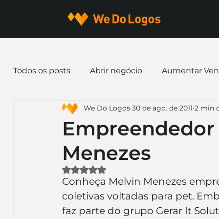
Todos os posts
Abrir negócio
Aumentar Ven
We Do Logos
30 de ago. de 2011
2 min d
Dicas de Marketing
Email marketing
E
Empreendedor 
Menezes
Identidade Visual
Marca
Nome para E
Avaliado com NaN de 5 estrelas.
Conheça Melvin Menezes empres
Ferramentas
Mascotes
Slogan
Pap
coletivas voltadas para pet. Em
faz parte do grupo Gerar It Solu