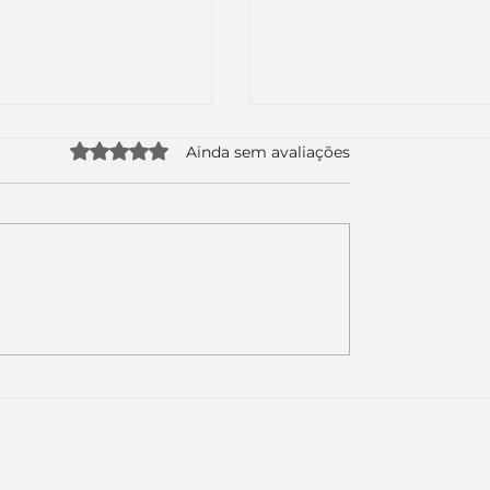
Avaliado com 0 de 5 estrelas.
Ainda sem avaliações
uda apenas duas
Como a nova campa
da logo. Mas o
da Piracanjuba prov
é muito maior: a
marcas fortes não
Inteligência
vendem produtos.
ial começou.
Vendem reconhecim