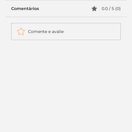
Comentários
0.0 / 5 (0)
Comente e avalie
Itaú muda apenas duas letras da
logo. Mas o recado é muito maior: a
era da Inteligência Artificial
começou.