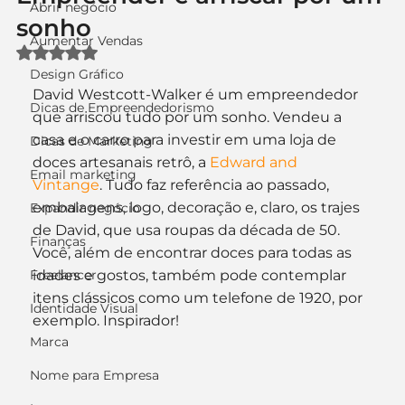
Abrir negócio
sonho
Aumentar Vendas
Avaliado com NaN de 5 estrelas.
Design Gráfico
David Westcott-Walker é um empreendedor 
Dicas de Empreendedorismo
que arriscou tudo por um sonho. Vendeu a 
casa e o carro para investir em uma loja de 
Dicas de Marketing
doces artesanais retrô, a 
Edward and 
Email marketing
Vintange
. Tudo faz referência ao passado, 
embalagens, logo, decoração e, claro, os trajes 
Expandir negócio
de David, que usa roupas da década de 50. 
Finanças
Você, além de encontrar doces para todas as 
Freelancer
idades e gostos, também pode contemplar 
itens clássicos como um telefone de 1920, por 
Identidade Visual
exemplo. Inspirador!
Marca
Nome para Empresa