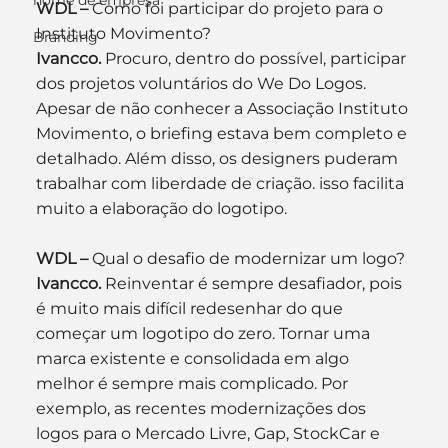
nome de empresa
WDL –
 Como foi participar do projeto para o 
Instituto Movimento?
Branding
Ivancco.
 Procuro, dentro do possível, participar 
dos projetos voluntários do We Do Logos. 
Apesar de não conhecer a Associação Instituto 
Movimento, o briefing estava bem completo e 
detalhado. Além disso, os designers puderam 
trabalhar com liberdade de criação. isso facilita 
muito a elaboração do logotipo.
WDL –
 Qual o desafio de modernizar um logo?
Ivancco.
 Reinventar é sempre desafiador, pois 
é muito mais difícil redesenhar do que 
começar um logotipo do zero. Tornar uma 
marca existente e consolidada em algo 
melhor é sempre mais complicado. Por 
exemplo, as recentes modernizações dos 
logos para o Mercado Livre, Gap, StockCar e 