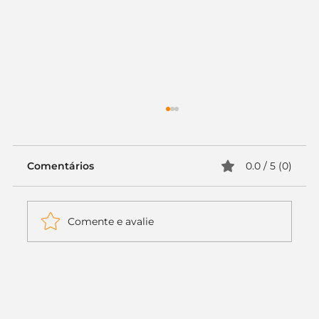
Comentários
0.0 / 5 (0)
Comente e avalie
Itaú muda apenas duas letras da
logo. Mas o recado é muito maior: a
era da Inteligência Artificial