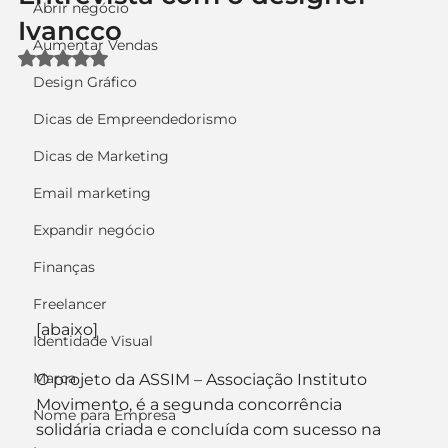
Abrir negócio
Ivancco
Aumentar Vendas
Avaliado com NaN de 5 estrelas.
Design Gráfico
Dicas de Empreendedorismo
Dicas de Marketing
Email marketing
Expandir negócio
Finanças
Freelancer
[abaixo]
Identidade Visual
Marca
O projeto da ASSIM – Associação Instituto 
Movimento, é a segunda concorrência 
Nome para Empresa
solidária criada e concluída com sucesso na 