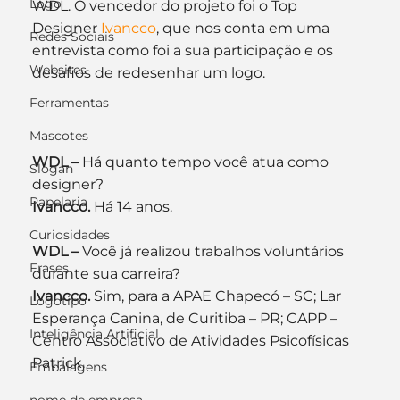
Logo
WDL. O vencedor do projeto foi o Top 
Designer 
Ivancco
, que nos conta em uma 
Redes Sociais
entrevista como foi a sua participação e os 
Websites
desafios de redesenhar um logo.
Ferramentas
Mascotes
WDL –
 Há quanto tempo você atua como 
Slogan
designer?
Papelaria
Ivancco.
 Há 14 anos.
Curiosidades
WDL –
 Você já realizou trabalhos voluntários 
Frases
durante sua carreira?
Ivancco.
 Sim, para a APAE Chapecó – SC; Lar 
Logotipo
Esperança Canina, de Curitiba – PR; CAPP – 
Inteligência Artificial
Centro Associativo de Atividades Psicofísicas 
Patrick.
Embalagens