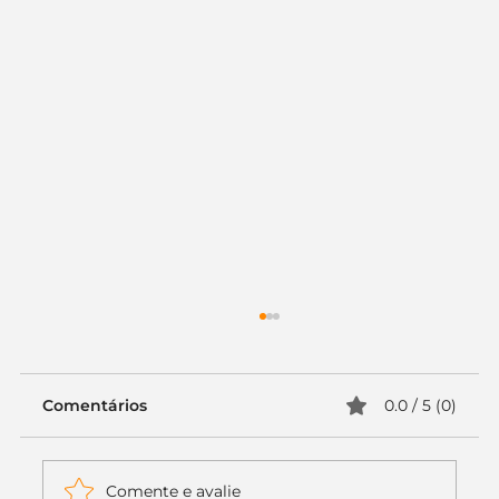
Empreendedorismo no Brasil:
pesquisas e números animadores
Empreendedorismo no Brasil é uma
Comentários
0.0 / 5 (0)
tendência e um desejo de muita gente.
Mesmo com todas as dificuldades que
nosso país oferece a quem quer...
Comente e avalie