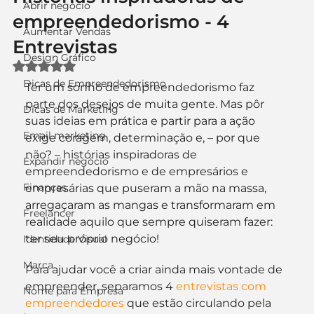
Abrir negócio
empreendedorismo - 4
Aumentar Vendas
Entrevistas
Design Gráfico
Avaliado com NaN de 5 estrelas.
Dicas de Empreendedorismo
Ter um sonho de empreendedorismo faz 
parte dos desejos de muita gente. Mas pôr 
Dicas de Marketing
suas ideias em prática e partir para a ação 
Email marketing
exige coragem, determinação e, – por que 
não? – histórias inspiradoras de 
Expandir negócio
empreendedorismo e de empresários e 
Finanças
empresárias que puseram a mão na massa, 
arregaçaram as mangas e transformaram em 
Freelancer
realidade aquilo que sempre quiseram fazer: 
ter seu próprio negócio!
Identidade Visual
Marca
Para ajudar você a criar ainda mais vontade de 
empreender, separamos 4 
entrevistas com 
Nome para Empresa
empreendedores
 que estão circulando pela 