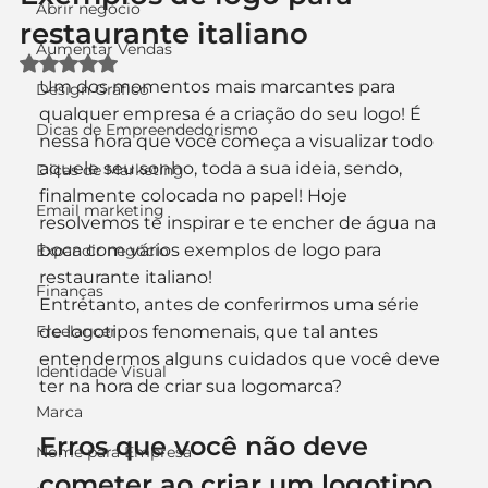
Abrir negócio
restaurante italiano
Aumentar Vendas
Avaliado com NaN de 5 estrelas.
Um dos momentos mais marcantes para 
Design Gráfico
qualquer empresa é a criação do seu logo! É 
Dicas de Empreendedorismo
nessa hora que você começa a visualizar todo 
aquele seu sonho, toda a sua ideia, sendo, 
Dicas de Marketing
finalmente colocada no papel! Hoje 
Email marketing
resolvemos te inspirar e te encher de água na 
boca com vários exemplos de logo para 
Expandir negócio
restaurante italiano!
Finanças
Entretanto, antes de conferirmos uma série 
Freelancer
de logotipos fenomenais, que tal antes 
entendermos alguns cuidados que você deve 
Identidade Visual
ter na hora de criar sua logomarca?
Marca
Erros que você não deve 
Nome para Empresa
cometer ao criar um logotipo