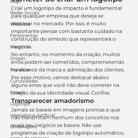
Logo
Criar um logotipo de impacto é fundamental 
Redes Sociais
para qualquer empresa que deseja se 
destacar no mercado. Por isso, é muito 
Websites
importante pensar com bastante cuidado na 
Ferramentas
construção do símbolo que representará o 
negócio.
Mascotes
No entanto, no momento da criação, muitos 
Slogan
erros podem ser cometidos, comprometendo 
Papelaria
no alcance da marca e admiração dos clientes. 
Por esse motivo, vamos destacar abaixo 
Curiosidades
alguns erros que você não deve cometer na 
Frases
criação da sua identidade visual. Confira:
Transparecer amadorismo
Logotipo
Jamais se baseie em imagens prontas e que 
Inteligência Artificial
não transmitam nenhum dos conceitos nos 
quais seu negócio se baseia. Não use 
Embalagens
programas de criação de logotipo automático, 