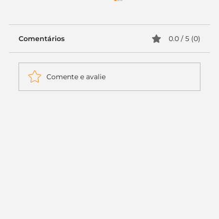
Comentários
0.0 / 5 (0)
Comente e avalie
Itaú muda apenas duas letras da
logo. Mas o recado é muito maior: a
era da Inteligência Artificial
começou.