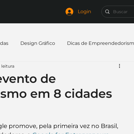
Login
das
Design Gráfico
Dicas de Empreendedoris
 leitura
xpandir negócio
Finanças
Freelancer
evento de
smo em 8 cidades
mpresa
Logo
Redes Sociais
Websites
elaria
Curiosidades
Frases
Logotipo
le promove, pela primeira vez no Brasil, 