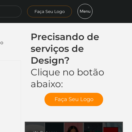
Menu
Faça Seu Logo
Precisando de
mo
serviços de
Design?
Clique no botão
abaixo:
Faça Seu Logo