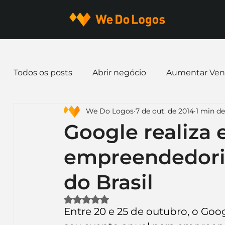
Todos os posts
Abrir negócio
Aumentar Ven
We Do Logos
7 de out. de 2014
1 min de
Dicas de Marketing
Email marketing
E
Google realiza 
empreendedori
Identidade Visual
Marca
Nome para E
do Brasil
Ferramentas
Mascotes
Slogan
Pap
Avaliado com NaN de 5 estrelas.
Entre 20 e 25 de outubro, o Goog