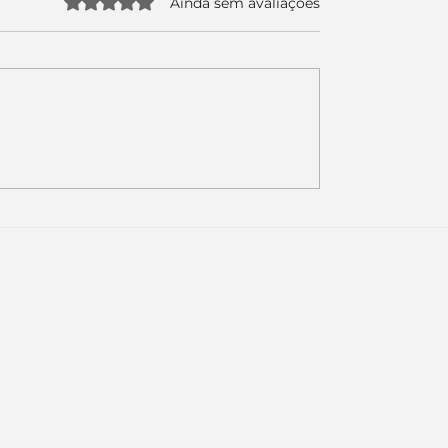
Avaliado com 0 de 5 estrelas.
Ainda sem avaliações
uda apenas duas
Como a nova campa
da logo. Mas o
da Piracanjuba prov
é muito maior: a
marcas fortes não
Inteligência
vendem produtos.
ial começou.
Vendem reconhecim