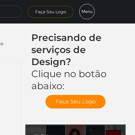
Menu
Faça Seu Logo
Precisando de
mo
serviços de
Design?
Clique no botão
abaixo:
Faça Seu Logo