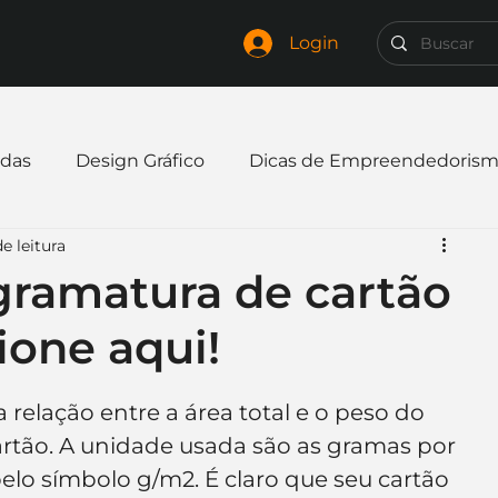
Login
das
Design Gráfico
Dicas de Empreendedoris
e leitura
xpandir negócio
Finanças
Freelancer
gramatura de cartão
ione aqui!
mpresa
Logo
Redes Sociais
Websites
 relação entre a área total e o peso do 
elaria
Curiosidades
Frases
Logotipo
rtão. A unidade usada são as gramas por 
elo símbolo g/m2. É claro que seu cartão 