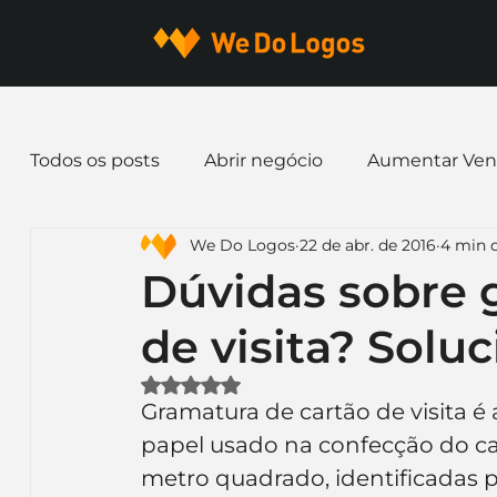
Todos os posts
Abrir negócio
Aumentar Ven
We Do Logos
22 de abr. de 2016
4 min d
Dicas de Marketing
Email marketing
E
Dúvidas sobre 
de visita? Soluc
Identidade Visual
Marca
Nome para E
Avaliado com NaN de 5 estrelas.
Gramatura de cartão de visita é a
Ferramentas
Mascotes
Slogan
Pap
papel usado na confecção do ca
metro quadrado, identificadas p