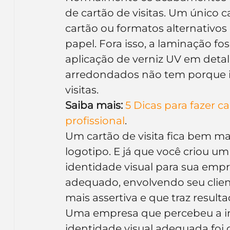
de cartão de visitas. Um único c
cartão ou formatos alternativo
papel. Fora isso, a laminação fo
aplicação de verniz UV em detal
arredondados não tem porque in
visitas.
Saiba mais:
5 Dicas para fazer c
profissional
.
Um cartão de visita fica bem mai
logotipo. E já que você criou u
identidade visual para sua em
adequado, envolvendo seu clie
mais assertiva e que traz result
Uma empresa que percebeu a im
identidade visual adequada foi 