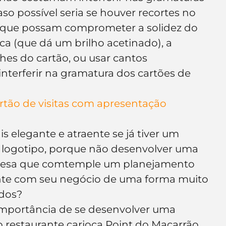
aso possível seria se houver recortes no 
s que possam comprometer a solidez do 
sca (que dá um brilho acetinado), a 
hes do cartão, ou usar cantos 
terferir na gramatura dos cartões de 
artão de visitas com apresentação 
s elegante e atraente se já tiver um 
m logotipo, porque não desenvolver uma 
presa que comtemple um planejamento 
nte com seu negócio de uma forma muito 
ados?
portância de se desenvolver uma 
o restaurante carioca Point do Macarrão. 