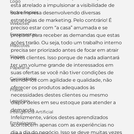
Logo
está atrelado a impulsionar a visibilidade de 
Redes Sociais
sua empresa desenvolvendo diversas 
estratégias de marketing. Pelo contrário! É 
Websites
preciso estar com “a casa” arrumada e se 
Ferramentas
preparar para receber as demandas que estas 
ações trarão. Ou seja, todo um trabalho interno 
Mascotes
precisa ser priorizado antes de focar em atrair 
Slogan
novos clientes. Isso porque de nada adiantará 
ter um volume grande de interessados em 
Papelaria
suas ofertas se você não tiver condições de 
Curiosidades
atendê-los com agilidade e qualidade, não 
oferecer os produtos adequados às 
Frases
necessidades destes clientes ou mesmo 
Logotipo
dispor deles em seu estoque para atender a 
demanda.
Inteligência Artificial
Infelizmente, vários destes aprendizados 
Embalagens
acontecem apenas com as experiências no 
dia a dia do negócio. Isso se deve muitas vezes 