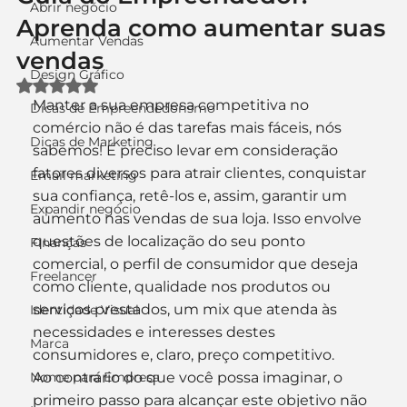
Abrir negócio
Aprenda como aumentar suas
Aumentar Vendas
vendas
Design Gráfico
Avaliado com NaN de 5 estrelas.
Manter a sua empresa competitiva no 
Dicas de Empreendedorismo
comércio não é das tarefas mais fáceis, nós 
Dicas de Marketing
sabemos! É preciso levar em consideração 
fatores diversos para atrair clientes, conquistar 
Email marketing
sua confiança, retê-los e, assim, garantir um 
Expandir negócio
aumento nas vendas de sua loja. Isso envolve 
questões de localização do seu ponto 
Finanças
comercial, o perfil de consumidor que deseja 
Freelancer
como cliente, qualidade nos produtos ou 
serviços prestados, um mix que atenda às 
Identidade Visual
necessidades e interesses destes 
Marca
consumidores e, claro, preço competitivo.
Nome para Empresa
Ao contrário do que você possa imaginar, o 
primeiro passo para alcançar este objetivo não 