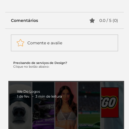
Comentários
0.0 / 5 (0)
Comente e avalie
Precisando de serviços de Design?
Itaú muda apenas duas letras da
Clique no botão abaixo:
logo. Mas o recado é muito maior: a
era da Inteligência Artificial
começou.
We Do Logos
1 de fev.
3 min de leitura