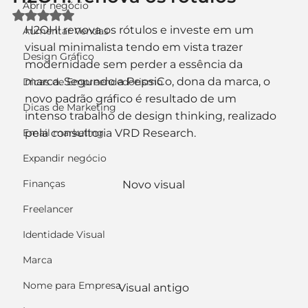
Abrir negócio
Avaliado com NaN de 5 estrelas.
H2OH! renova os rótulos e investe em um 
Aumentar Vendas
visual minimalista tendo em vista trazer 
Design Gráfico
modernidade sem perder a essência da 
marca. Segundo a PepsiCo, dona da marca, o 
Dicas de Empreendedorismo
novo padrão gráfico é resultado de um 
Dicas de Marketing
intenso trabalho de design thinking, realizado 
Email marketing
pela consultoria VRD Research.
Expandir negócio
Finanças
Novo visual
Freelancer
Identidade Visual
Marca
Nome para Empresa
Visual antigo