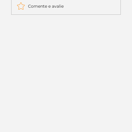
Comente e avalie
Itaú muda apenas duas letras da
logo. Mas o recado é muito maior: a
era da Inteligência Artificial
começou.