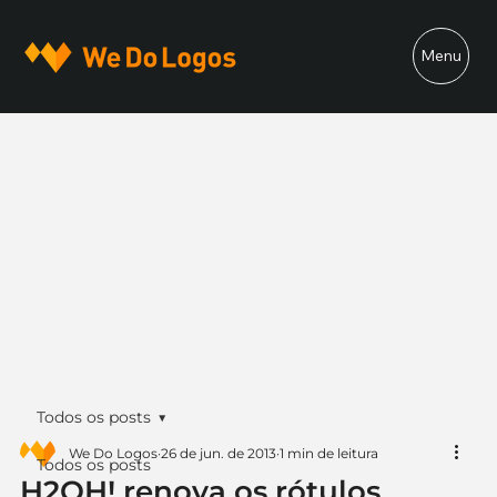
Menu
Todos os posts
We Do Logos
26 de jun. de 2013
1 min de leitura
Todos os posts
H2OH! renova os rótulos