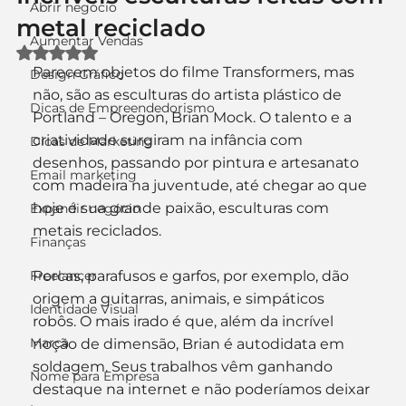
Abrir negócio
metal reciclado
Aumentar Vendas
Avaliado com NaN de 5 estrelas.
Parecem objetos do filme Transformers, mas 
Design Gráfico
não, são as esculturas do artista plástico de 
Dicas de Empreendedorismo
Portland – Oregon, Brian Mock. O talento e a 
criatividade surgiram na infância com 
Dicas de Marketing
desenhos, passando por pintura e artesanato 
Email marketing
com madeira na juventude, até chegar ao que 
hoje é sua grande paixão, esculturas com 
Expandir negócio
metais reciclados.
Finanças
Freelancer
Porcas, parafusos e garfos, por exemplo, dão 
origem a guitarras, animais, e simpáticos 
Identidade Visual
robôs. O mais irado é que, além da incrível 
Marca
noção de dimensão, Brian é autodidata em 
soldagem. Seus trabalhos vêm ganhando 
Nome para Empresa
destaque na internet e não poderíamos deixar 