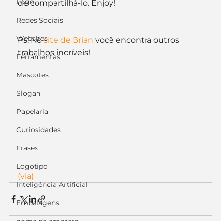
Logo
de compartilhá-lo. Enjoy!
Redes Sociais
Websites
Ps. No 
site de Brian
 você encontra outros 
trabalhos incríveis!
Ferramentas
Mascotes
Slogan
Papelaria
Curiosidades
Frases
Logotipo
(via)
Inteligência Artificial
Embalagens