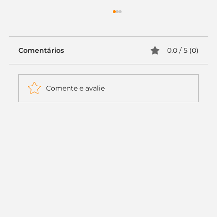
Comentários
0.0 / 5 (0)
Comente e avalie
Itaú muda apenas duas letras da
logo. Mas o recado é muito maior: a
era da Inteligência Artificial
começou.