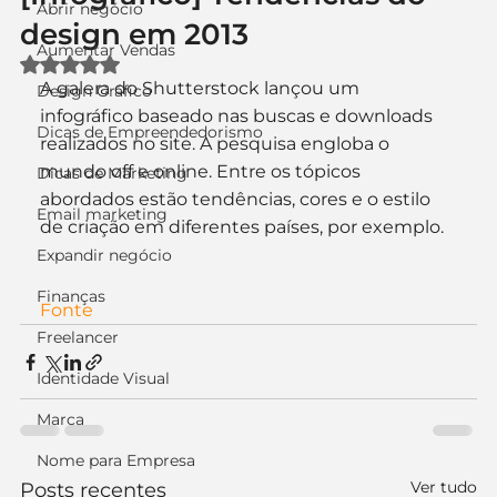
Abrir negócio
design em 2013
Aumentar Vendas
Avaliado com NaN de 5 estrelas.
A galera do Shutterstock lançou um 
Design Gráfico
infográfico baseado nas buscas e downloads 
Dicas de Empreendedorismo
realizados no site. A pesquisa engloba o 
mundo off e online. Entre os tópicos 
Dicas de Marketing
abordados estão tendências, cores e o estilo 
Email marketing
de criação em diferentes países, por exemplo.
Expandir negócio
Finanças
Fonte
Freelancer
Identidade Visual
Marca
Nome para Empresa
Ver tudo
Posts recentes