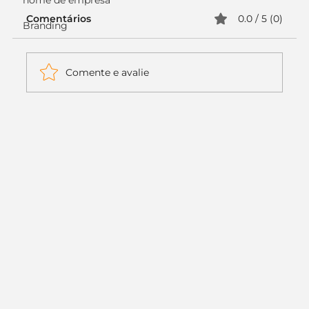
nome de empresa
Comentários
0.0 / 5 (0)
Branding
Comente e avalie
Itaú muda apenas duas letras da
logo. Mas o recado é muito maior: a
era da Inteligência Artificial
começou.