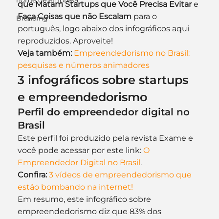
nome de empresa
que Matam Startups que Você Precisa Evitar
 e 
Faça Coisas que não Escalam
 para o 
Branding
português, logo abaixo dos infográficos aqui 
reproduzidos. Aproveite!
Veja também:
Empreendedorismo no Brasil: 
pesquisas e números animadores
3 infográficos sobre startups 
e empreendedorismo
Perfil do empreendedor digital no 
Brasil
Este perfil foi produzido pela revista Exame e 
você pode acessar por este link: 
O 
Empreendedor Digital no Brasil
.
Confira:
3 vídeos de empreendedorismo que 
estão bombando na internet!
Em resumo, este infográfico sobre 
empreendedorismo diz que 83% dos 