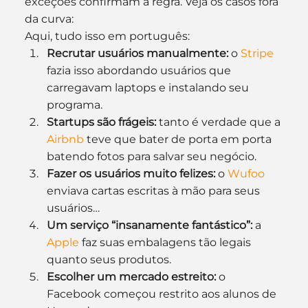
exceções confirmam a regra. Veja os casos fora 
da curva:
Aqui, tudo isso em português:
Recrutar usuários manualmente:
 o 
Stripe
fazia isso abordando usuários que 
carregavam laptops e instalando seu 
programa.
Startups são frágeis:
 tanto é verdade que a 
Airbnb
 teve que bater de porta em porta 
batendo fotos para salvar seu negócio.
Fazer os usuários muito felizes:
 o 
Wufoo
enviava cartas escritas à mão para seus 
usuários…
Um serviço “insanamente fantástico”:
 a 
Apple
 faz suas embalagens tão legais 
quanto seus produtos.
Escolher um mercado estreito:
 o 
Facebook começou restrito aos alunos de 