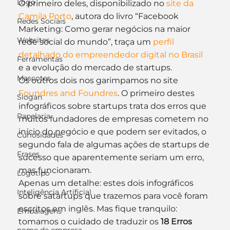
Logo
O primeiro deles, disponibilizado no 
site da 
Camila Porto
, autora do livro “Facebook 
Redes Sociais
Marketing: Como gerar negócios na maior 
Websites
rede social do mundo”, traça um 
perfil 
detalhado do empreendedor digital no Brasil
Ferramentas
e a evolução do mercado de startups.
Mascotes
Os outros dois nos garimpamos no site 
Foundres and Foundres
. O primeiro destes 
Slogan
infográficos sobre startups trata dos erros que 
Papelaria
muitos fundadores de empresas cometem no 
início do negócio e que podem ser evitados, o 
Curiosidades
segundo fala de algumas ações de startups de 
Frases
sucesso que aparentemente seriam um erro, 
mas funcionaram.
Logotipo
Apenas um detalhe: estes dois infográficos 
Inteligência Artificial
sobre satartups que trazemos para você foram 
escritos em inglês. Mas fique tranquilo: 
Embalagens
tomamos o cuidado de traduzir os 
18 Erros 