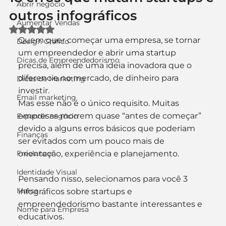
Abrir negócio
outros infográficos
Aumentar Vendas
Avaliado com NaN de 5 estrelas.
Quem quer começar uma empresa, se tornar 
Design Gráfico
um empreendedor e abrir uma startup 
Dicas de Empreendedorismo
precisa, além de uma ideia inovadora que o 
diferencie no mercado, de dinheiro para 
Dicas de Marketing
investir.
Email marketing
Mas esse não é o único requisito. Muitas 
empresas morrem quase “antes de começar” 
Expandir negócio
devido a alguns erros básicos que poderiam 
Finanças
ser evitados com um pouco mais de 
Freelancer
orientação, experiência e planejamento.
Identidade Visual
Pensando nisso, selecionamos para você 3 
Marca
infográficos sobre startups e 
empreendedorismo bastante interessantes e 
Nome para Empresa
educativos.