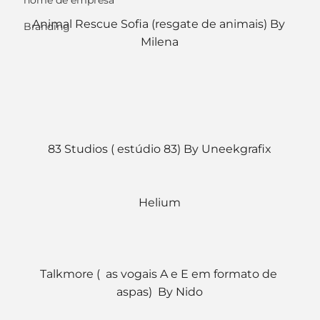
nome de empresa
Animal Rescue Sofia (resgate de animais) By 
Branding
Milena
83 Studios ( estúdio 83) By Uneekgrafix
Helium
Talkmore (  as vogais A e E em formato de 
aspas)  By Nido