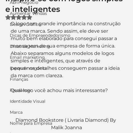
Abrir negócio
e inteligentes
Aumentar Vendas
Avaliado com NaN de 5 estrelas.
O logo tem grande importância na construção 
Design Gráfico
de uma marca. Sendo assim, ele deve ser 
Dicas de Empreendedorismo
muito bem elaborado para consegui passar a 
mensagem de sua empresa de forma única. 
Dicas de Marketing
Abaixo separamos alguns modelos de logos 
Email marketing
simples e inteligentes, que através de 
pequenos detalhes conseguem passar a ideia 
Expandir negócio
da marca com clareza.
Finanças
Freelancer
Qual logo você achou mais interessante?
Identidade Visual
Marca
Diamond Bookstore ( Livraria Diamond) By 
Nome para Empresa
Malik Joanna