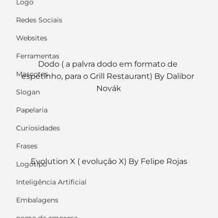
Logo
Redes Sociais
Websites
Ferramentas
Dodo ( a palvra dodo em formato de 
Mascotes
espetinho, para o Grill Restaurant) By Dalibor 
Novák
Slogan
Papelaria
Curiosidades
Frases
Evolution X ( evolução X) By Felipe Rojas
Logotipo
Inteligência Artificial
Embalagens