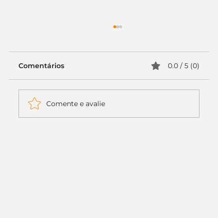
Comentários
0.0 / 5 (0)
Comente e avalie
Itaú muda apenas duas letras da
logo. Mas o recado é muito maior: a
era da Inteligência Artificial
começou.