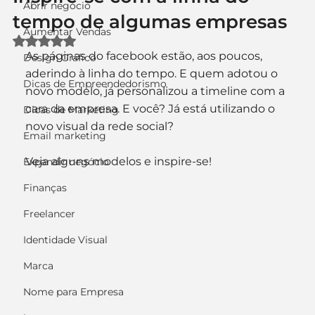
Abrir negócio
tempo de algumas empresas
Aumentar Vendas
Avaliado com NaN de 5 estrelas.
As páginas do facebook estão, aos poucos, 
Design Gráfico
aderindo à linha do tempo. E quem adotou o 
Dicas de Empreendedorismo
novo modelo, já personalizou a timeline com a 
cara da empresa. E você? Já está utilizando o 
Dicas de Marketing
novo visual da rede social?
Email marketing
Veja alguns modelos e inspire-se!
Expandir negócio
Finanças
Freelancer
Identidade Visual
Marca
Nome para Empresa