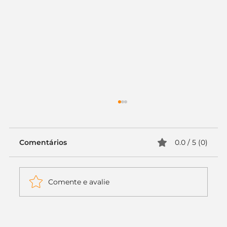
Comentários
0.0 / 5 (0)
Comente e avalie
Itaú muda apenas duas letras da