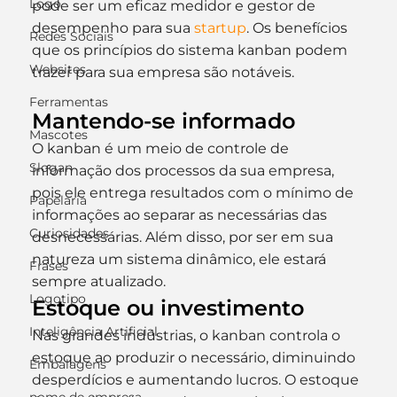
Logo
pode ser um eficaz medidor e gestor de 
desempenho para sua 
startup
. Os benefícios 
Redes Sociais
que os princípios do sistema kanban podem 
Websites
trazer para sua empresa são notáveis.
Ferramentas
Mantendo-se informado
Mascotes
O kanban é um meio de controle de 
Slogan
informação dos processos da sua empresa, 
pois ele entrega resultados com o mínimo de 
Papelaria
informações ao separar as necessárias das 
Curiosidades
desnecessárias. Além disso, por ser em sua 
natureza um sistema dinâmico, ele estará 
Frases
sempre atualizado.
Logotipo
Estoque ou investimento
Inteligência Artificial
Nas grandes indústrias, o kanban controla o 
estoque ao produzir o necessário, diminuindo 
Embalagens
desperdícios e aumentando lucros. O estoque 