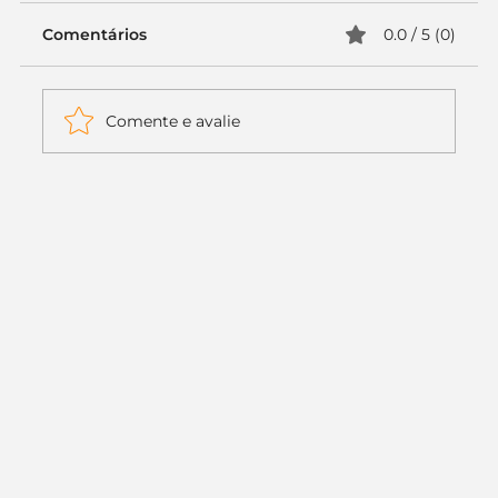
Comentários
0.0 / 5 (0)
Comente e avalie
Itaú muda apenas duas letras da
logo. Mas o recado é muito maior: a
era da Inteligência Artificial
começou.