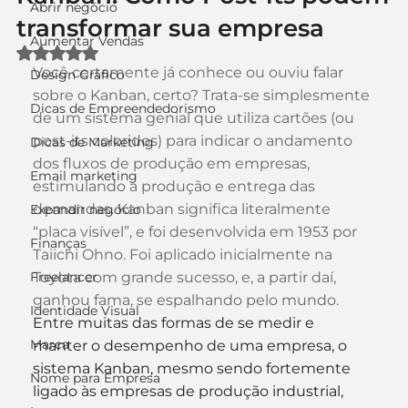
Abrir negócio
transformar sua empresa
Aumentar Vendas
Avaliado com NaN de 5 estrelas.
Você certamente já conhece ou ouviu falar 
Design Gráfico
sobre o 
Kanban
, certo? Trata-se simplesmente 
Dicas de Empreendedorismo
de um sistema genial que utiliza cartões (ou 
post-its coloridos) para indicar o andamento 
Dicas de Marketing
dos fluxos de produção em empresas, 
Email marketing
estimulando a produção e entrega das 
demandas. Kanban significa literalmente 
Expandir negócio
“placa visível”, e foi desenvolvida em 1953 por 
Finanças
Taiichi Ohno. Foi aplicado inicialmente na 
Freelancer
Toyota com grande sucesso, e, a partir daí, 
ganhou fama, se espalhando pelo mundo.
Identidade Visual
Entre muitas das formas de se medir e 
Marca
manter o desempenho de uma empresa, o 
sistema Kanban, mesmo sendo fortemente 
Nome para Empresa
ligado às empresas de produção industrial, 