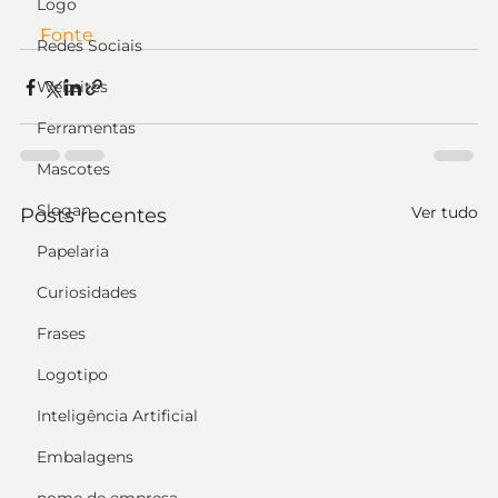
Logo
Fonte
Redes Sociais
Websites
Ferramentas
Mascotes
Slogan
Ver tudo
Posts recentes
Papelaria
Curiosidades
Frases
Logotipo
Inteligência Artificial
Embalagens