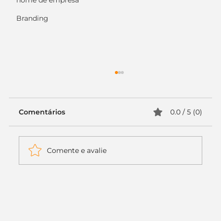
nome de empresa
Branding
Comentários
0.0 / 5 (0)
Comente e avalie
Itaú muda apenas duas letras da
logo. Mas o recado é muito maior: a
era da Inteligência Artificial
começou.