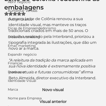
Abrir negócio
embalagens
Aumentar Vendas
Avaliado com NaN de 5 estrelas.
A marca Leite de Colônia renovou a sua 
Design Gráfico
identidade visual, mas manteve os traços 
Dicas de Empreendedorismo
tradicionais criados em mais de 50 anos. O 
trabalho, realizado pela Interbrand, priorizou a 
Dicas de Marketing
tipografia integrada às ilustrações, que dão um 
Email marketing
novo ar a marca.
Expandir negócio
“A releitura da tradição da marca aplicada em 
Finanças
sua nova identidade é extremamente positiva 
Freelancer
para as atuais e futuras consumidoras”
 afirma 
Beto Almeida, diretor executivo da Interbrand.
Identidade Visual
Marca
Novo visual
Nome para Empresa
Visual anterior