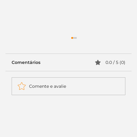
Comentários
0.0 / 5 (0)
Comente e avalie
Itaú muda apenas duas letras da
logo. Mas o recado é muito maior: a
era da Inteligência Artificial
começou.