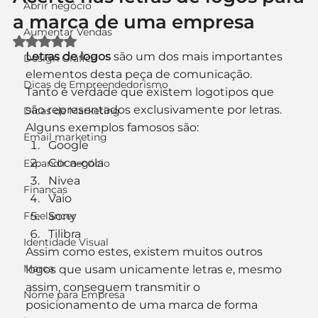
Abrir negócio
a marca de uma empresa
Aumentar Vendas
Avaliado com NaN de 5 estrelas.
Letras de logos
 são um dos mais importantes 
Design Gráfico
elementos desta peça de comunicação.
Dicas de Empreendedorismo
Tanto é verdade que existem logotipos que 
são representados exclusivamente por letras. 
Dicas de Marketing
Alguns exemplos famosos são:
Email marketing
Google
Coca-cola
Expandir negócio
Nivea
Finanças
Vaio
Freelancer
Sony
Tilibra
Identidade Visual
Assim como estes, existem muitos outros 
Marca
logos que usam unicamente letras e, mesmo 
assim, conseguem transmitir o 
Nome para Empresa
posicionamento de uma marca de forma 