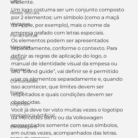
Logo
eficiente.
Um logo costuma ser um conjunto composto 
Redes Sociais
por 2 elementos: um símbolo (como a maçã 
Websites
da Apple, por exemplo), mais o nome da 
empresa grafado com letras especiais.
Ferramentas
Os elementos podem ser apresentados 
Mascotes
separadamente, conforme o contexto. Para 
definir as regras de aplicação do logo, o 
Slogan
manual de identidade visual da empesa ou 
Papelaria
seu “brand guide”, vai definir se é permitido 
usar os elementos separadamente e, quando 
Curiosidades
isso acontecer, que limites devem ser 
Frases
respeitados e quais condições devem ser 
obedecidas.
Logotipo
Você já deve ter visto muitas vezes o logotipo 
Inteligência Artificial
da Mercedes Benz ou da Volkswagen 
apresentados somente com seus símbolos, 
Embalagens
em outras vezes, acompanhados das letras.