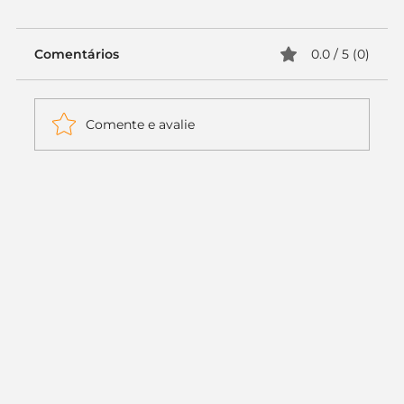
Comentários
0.0 / 5 (0)
Comente e avalie
Itaú muda apenas duas letras da
logo. Mas o recado é muito maior: a
era da Inteligência Artificial
começou.