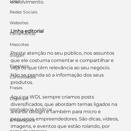
Logo
envolvimento.
Redes Sociais
Websites
Linha editorial
Ferramentas
Mascotes
Preste atenção no seu público, nos assuntos 
Slogan
que ele costuma comentar e compartilhar e 
Papelaria
veja os que têm relevância ao seu negócio. 
Não se prenda só a informação dos seus 
Curiosidades
produtos.
Frases
Aqui na WDL sempre criamos posts 
Logotipo
diversificados, que abordam temas ligados na 
Inteligência Artificial
área de design e também para micro e 
pequenos empreendedores. São dicas, vídeos, 
Embalagens
imagens, e eventos que estão rolando, por 