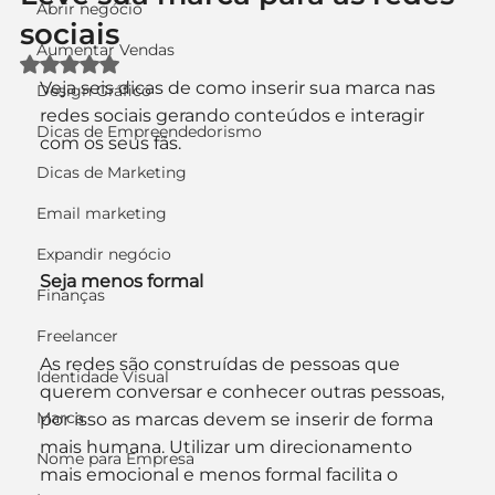
Abrir negócio
sociais
Aumentar Vendas
Avaliado com NaN de 5 estrelas.
Veja seis dicas de como inserir sua marca nas 
Design Gráfico
redes sociais gerando conteúdos e interagir 
Dicas de Empreendedorismo
com os seus fãs.
Dicas de Marketing
Email marketing
Expandir negócio
Seja menos formal
Finanças
Freelancer
As redes são construídas de pessoas que 
Identidade Visual
querem conversar e conhecer outras pessoas, 
Marca
por isso as marcas devem se inserir de forma 
mais humana. Utilizar um direcionamento 
Nome para Empresa
mais emocional e menos formal facilita o 