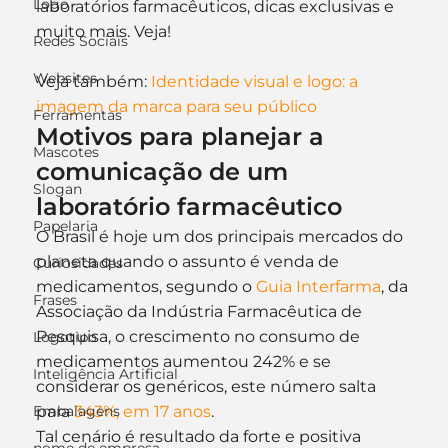
Logo
laboratórios farmacêuticos, dicas exclusivas e 
muito mais. Veja!
Redes Sociais
Websites
Veja também: 
Identidade visual e logo: a 
imagem da marca para seu público
Ferramentas
Motivos para planejar a 
Mascotes
comunicação de um 
Slogan
laboratório farmacêutico
Papelaria
O Brasil é hoje um dos principais mercados do 
planeta quando o assunto é venda de 
Curiosidades
medicamentos, segundo o 
Guia Interfarma
, da 
Frases
Associação da Indústria Farmacêutica de 
Pesquisa, o crescimento no consumo de 
Logotipo
medicamentos aumentou 242% e se 
Inteligência Artificial
considerar os genéricos, este número salta 
Embalagens
para 
343%, em 17 anos
.
Tal cenário é resultado da forte e positiva 