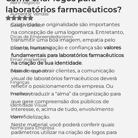
Abrir negócio
laboratórios farmacêuticos?
Aumentar Vendas
Avaliado com NaN de 5 estrelas.
Criatividade e originalidade são importantes 
Design Gráfico
na concepção de uma logomarca. Entretanto, 
Dicas de Empreendedorismo
transmitir uma boa imagem, empatia pelo 
cliente, humanização e confiança são 
valores 
Dicas de Marketing
fundamentais para laboratórios farmacêuticos 
Email marketing
na criação de sua identidade
.
Mais do que atrair clientes, a comunicação 
Expandir negócio
visual de laboratórios farmacêuticos deverá 
Finanças
refletir o posicionamento da empresa. Ou 
Freelancer
melhor, traduzir a “alma” da organização para 
que gere compreensão dos públicos de 
Identidade Visual
interesse, e, acima de tudo, envolvimento 
Marca
com fidelização.
Neste material, você poderá conferir quais 
Nome para Empresa
parâmetros utilizar na criação de logos para 