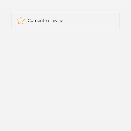
Comente e avalie
Itaú muda apenas duas letras da
logo. Mas o recado é muito maior: a
era da Inteligência Artificial
começou.