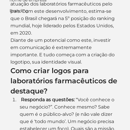
nome de empresa
atuação dos laboratórios farmacêuticos pelo 
Branding
país. Com este desenvolvimento, estima-se 
que o Brasil chegará na 5º posição do ranking 
mundial, hoje liderado pelos Estados Unidos, 
em 2020.
Diante de um potencial como este, investir 
em comunicação é extremamente 
importante. E tudo começa com a criação do 
logotipo, sua identidade visual.
Como criar logos para 
laboratórios farmacêuticos de 
destaque?
Responda as questões:
 “Você conhece o 
seu negócio?”. Conhece mesmo? Sabe 
quem é o público-alvo? (e não vale dizer 
que é ‘todo mundo’. Um negócio precisa 
estabelecer um foco). Quais são a missão, 