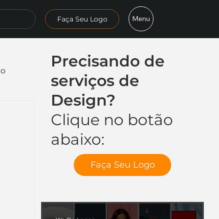
Menu
Faça Seu Logo
Precisando de
mo
serviços de
Design?
Clique no botão
abaixo:
Faça Seu Logo