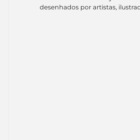
Inteligência Artificial
Embalagens
nom
desenhados por artistas, ilustra