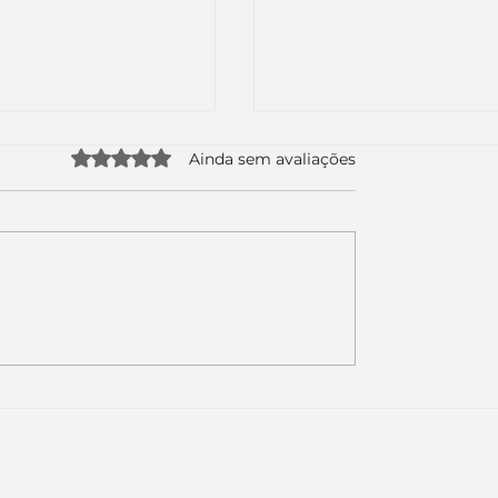
Avaliado com 0 de 5 estrelas.
Ainda sem avaliações
uda apenas duas
Como a nova campa
da logo. Mas o
da Piracanjuba prov
é muito maior: a
marcas fortes não
Inteligência
vendem produtos.
ial começou.
Vendem reconhecim