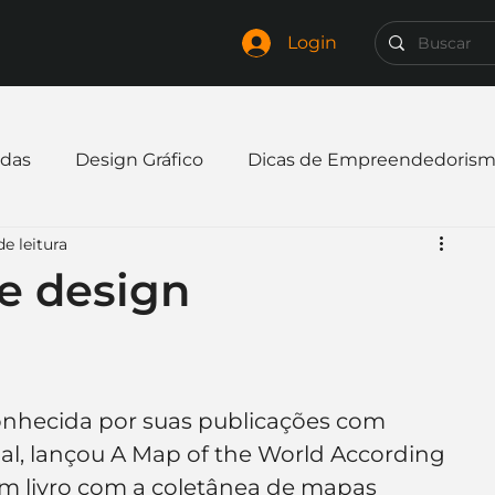
Login
das
Design Gráfico
Dicas de Empreendedoris
de leitura
xpandir negócio
Finanças
Freelancer
e design
mpresa
Logo
Redes Sociais
Websites
 conhecida por suas publicações com 
elaria
Curiosidades
Frases
Logotipo
al, lançou A Map of the World According 
. Um livro com a coletânea de mapas 