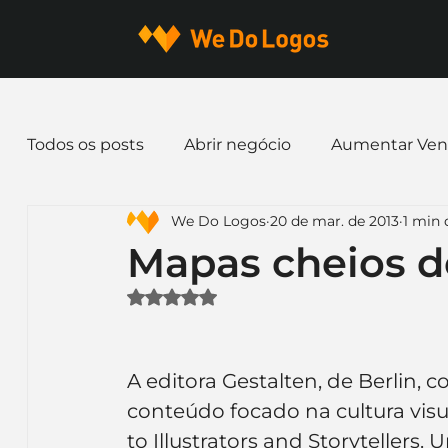
Todos os posts
Abrir negócio
Aumentar Ven
We Do Logos
20 de mar. de 2013
1 min 
Dicas de Marketing
Email marketing
E
Mapas cheios d
Avaliado com NaN de 5 estrelas.
Identidade Visual
Marca
Nome para E
A editora Gestalten, de Berlin,
Ferramentas
Mascotes
Slogan
Pap
conteúdo focado na cultura visu
to Illustrators and Storytellers