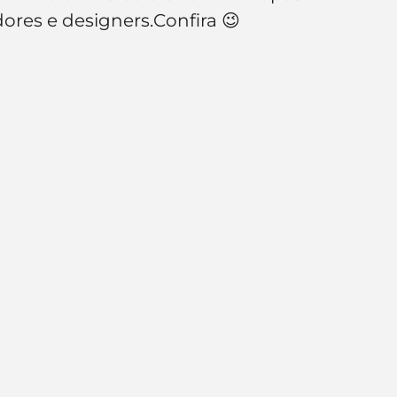
e de empresa
Branding
dores e designers.Confira 😉