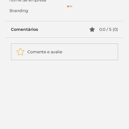
nome de empresa
Branding
Comentários
0.0 / 5 (0)
Comente e avalie
Itaú muda apenas duas letras da
logo. Mas o recado é muito maior: a
era da Inteligência Artificial
começou.