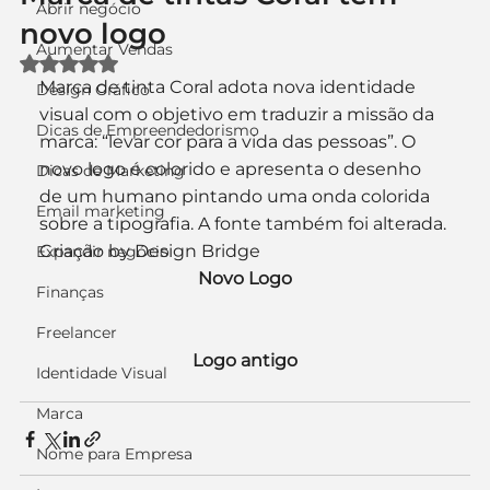
Abrir negócio
novo logo
Aumentar Vendas
Avaliado com NaN de 5 estrelas.
Marca de tinta Coral adota nova identidade 
Design Gráfico
visual com o objetivo em traduzir a missão da 
Dicas de Empreendedorismo
marca: “levar cor para a vida das pessoas”. O 
novo logo é colorido e apresenta o desenho 
Dicas de Marketing
de um humano pintando uma onda colorida 
Email marketing
sobre a tipografia. A fonte também foi alterada.
Criação by Design Bridge
Expandir negócio
Novo Logo
Finanças
Freelancer
Logo antigo
Identidade Visual
Marca
Nome para Empresa