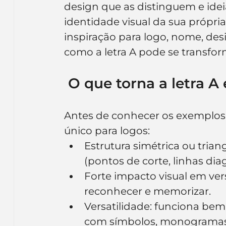
design que as distinguem e idei
Inteligência Artificial
Embalagens
nom
identidade visual da sua própri
inspiração para logo, nome, de
como a letra A pode se transfor
 O que torna a letra A
Antes de conhecer os exemplos, va
único para logos:
Estrutura simétrica ou trian
(pontos de corte, linhas diag
Forte impacto visual em vers
reconhecer e memorizar.
Versatilidade: funciona bem 
com símbolos, monogramas