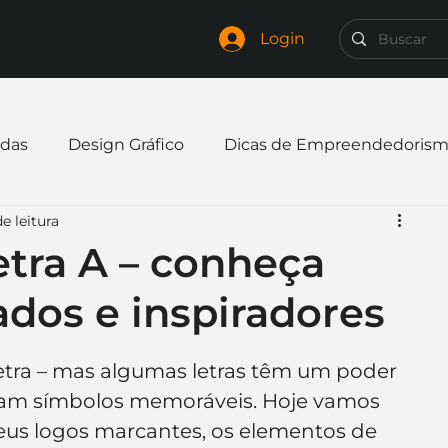
Login
das
Design Gráfico
Dicas de Empreendedoris
e leitura
xpandir negócio
Finanças
Freelancer
etra A – conheça
ados e inspiradores
mpresa
Logo
Redes Sociais
Websites
ra – mas algumas letras têm um poder 
elaria
Curiosidades
Frases
Logotipo
ornam símbolos memoráveis. Hoje vamos 
seus logos marcantes, os elementos de 