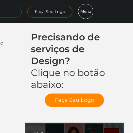
Menu
Faça Seu Logo
Precisando de
mo
serviços de
Design?
Clique no botão
abaixo:
Faça Seu Logo