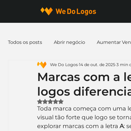
Todos os posts
Abrir negócio
Aumentar Ven
We Do Logos
14 de out. de 2025
3 min d
Dicas de Marketing
Email marketing
E
Marcas com a l
logos diferenci
Identidade Visual
Marca
Nome para E
Avaliado com NaN de 5 estrelas.
Toda marca começa com uma let
Ferramentas
Mascotes
Slogan
Pap
visual tão forte que logo se t
explorar marcas com a letra 
A
: 