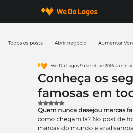
Todos os posts
Abrir negócio
Aumentar Ven
We Do Logos
9 de set. de 2016
4 min de
Dicas de Marketing
Email marketing
E
Conheça os seg
famosas em to
Identidade Visual
Marca
Nome para E
Avaliado com NaN de 5 estrelas.
Quem nunca desejou marcas f
Ferramentas
Mascotes
Slogan
Pap
como chegam lá? No post de ho
marcas do mundo e analisamos d