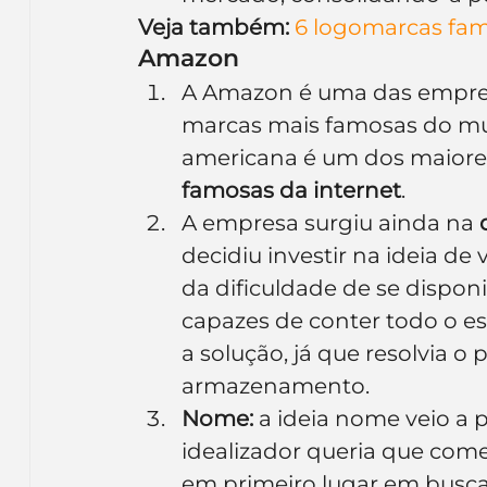
Veja também:
6 logomarcas famo
Amazon
A Amazon é uma das empres
marcas mais famosas do mu
americana é um dos maiores
famosas da internet
. 
A empresa surgiu ainda na 
decidiu investir na ideia de v
da dificuldade de se disponi
capazes de conter todo o est
a solução, já que resolvia 
armazenamento.
Nome:
 a ideia nome veio a p
idealizador queria que come
em primeiro lugar em buscas