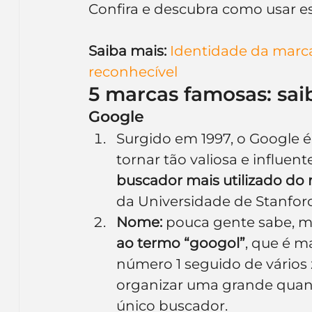
Confira e descubra como usar es
Inteligência Artificial
Embalagens
nom
Saiba mais: 
Identidade da marca
reconhecível
5 marcas famosas: saib
Google
Surgido em 1997, o Google 
tornar tão valiosa e influen
buscador mais utilizado d
da Universidade de Stanfor
Nome:
 pouca gente sabe, m
ao termo “googol”
, que é 
número 1 seguido de vários z
organizar uma grande quan
único buscador.