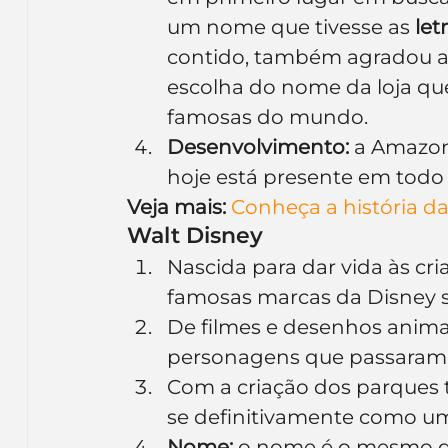
um nome que tivesse as 
let
contido, também agradou ao
escolha do nome da loja que
famosas do mundo.
Desenvolvimento:
 a Amazon
hoje está presente em tod
Veja mais:
Conheça a história d
Walt Disney
Nascida para dar vida às cri
famosas marcas da Disney s
De filmes e desenhos animad
personagens que passaram a
Com a criação dos parques 
se definitivamente como u
Nome:
 o nome é o mesmo de