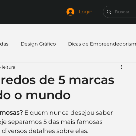
Login
das
Design Gráfico
Dicas de Empreendedoris
 leitura
xpandir negócio
Finanças
Freelancer
redos de 5 marcas
do o mundo
mpresa
Logo
Redes Sociais
Websites
amosas?
 E quem nunca desejou saber 
elaria
Curiosidades
Frases
Logotipo
je separamos 5 das mais famosas 
iversos detalhes sobre elas.