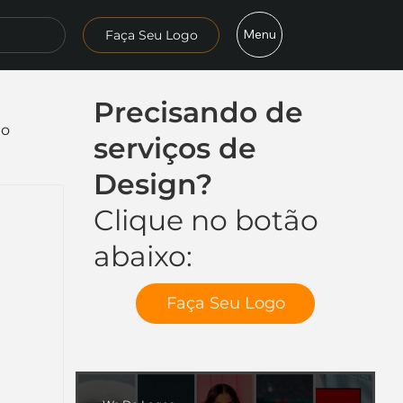
Menu
Faça Seu Logo
Precisando de
mo
serviços de
Design?
Clique no botão
abaixo:
Faça Seu Logo