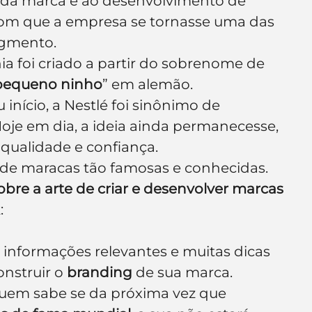
 da marca e ao desenvolvimento de 
com que a empresa se tornasse uma das 
egmento.
 foi criado a partir do sobrenome de 
pequeno ninho
” em alemão.
 início, a Nestlé foi sinônimo de 
Hoje em dia, a ideia ainda permanecesse, 
ualidade e confiança.
de maracas tão famosas e conhecidas. 
bre a arte de criar e desenvolver marcas
:
s informações relevantes e muitas dicas 
nstruir o 
branding
 de sua marca.
 quem sabe se da próxima vez que 