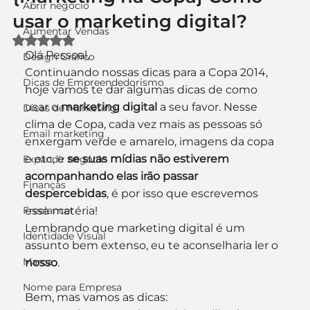
Abrir negócio
usar o marketing digital?
Aumentar Vendas
Avaliado com NaN de 5 estrelas.
Olá Pessoal,
Design Gráfico
Continuando nossas dicas para a Copa 2014, 
Dicas de Empreendedorismo
hoje vamos te dar algumas dicas de como 
usar o 
marketing digital
 a seu favor. Nesse 
Dicas de Marketing
clima de Copa, cada vez mais as pessoas só 
Email marketing
enxergam verde e amarelo, imagens da copa 
e etc, e 
se suas mídias não estiverem 
Expandir negócio
acompanhando elas irão passar 
Finanças
despercebidas
, é por isso que escrevemos 
Freelancer
essa matéria!
Lembrando que marketing digital é um 
Identidade Visual
assunto bem extenso, eu te aconselharia ler o 
Marca
nosso
.
Nome para Empresa
Bem, mas vamos as dicas: