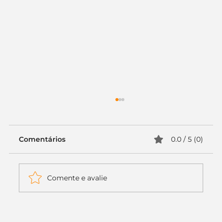
Comentários
0.0 / 5 (0)
Comente e avalie
Itaú muda apenas duas letras da