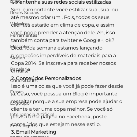
Logo
1. Mantenha suas redes sociais estilizadas
Sim, é importante você estilizar sua , sua  ou 
Redes Sociais
até mesmo criar um . Pois, todos os seus 
Websites
clientes estarão em clima de copa, e assim 
você pode prender a atenção dele. Ah, isso 
Ferramentas
também conta para twitter e Google+, ok?
Mascotes
Dica
: Toda semana estamos lançando 
promoções imperdíveis de materiais para a 
Slogan
Copa 2014. Se inscreva para receber nossos 
Papelaria
emails!
2. Conteúdos Personalizados
Curiosidades
Isso é uma coisa que você já pode fazer desde 
Frases
já. Caso, você possua um Blog é importante 
ressaltar porque a sua empresa pode ajudar o 
Logotipo
cliente a ter uma copa melhor. Se você só 
Inteligência Artificial
possui uma página no Facebook, poste 
conteúdos que estejam nesse estilo.
Embalagens
3. Email Marketing