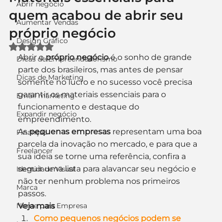
Abrir negócio
quem acabou de abrir seu
Aumentar Vendas
próprio negócio
Design Gráfico
Avaliado com NaN de 5 estrelas.
Abrir o 
próprio negócio
 é o sonho de grande 
Dicas de Empreendedorismo
parte dos brasileiros, mas antes de pensar 
Dicas de Marketing
somente no lucro e no sucesso você precisa 
garantir os materiais essenciais para o 
Email marketing
funcionamento e destaque do 
Expandir negócio
empreendimento.
As 
pequenas empresas
 representam uma boa 
Finanças
parcela da inovação no mercado, e para que a 
Freelancer
sua ideia se torne uma referência, confira a 
seguir uma lista para alavancar seu negócio e 
Identidade Visual
não ter nenhum problema nos primeiros 
Marca
passos.
Nome para Empresa
Veja mais
Como pequenos negócios podem se 