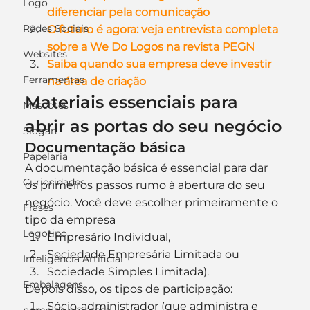
Logo
diferenciar pela comunicação
Redes Sociais
O futuro é agora: veja entrevista completa 
sobre a We Do Logos na revista PEGN
Websites
Saiba quando sua empresa deve investir 
Ferramentas
na área de criação
Materiais essenciais para 
Mascotes
abrir as portas do seu negócio
Slogan
Documentação básica
Papelaria
A documentação básica é essencial para dar 
Curiosidades
os primeiros passos rumo à abertura do seu 
negócio. Você deve escolher primeiramente o 
Frases
tipo da empresa
Logotipo
Empresário Individual,
Sociedade Empresária Limitada ou
Inteligência Artificial
Sociedade Simples Limitada).
Embalagens
Depois disso, os tipos de participação:
Sócio-administrador (que administra e 