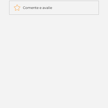
Comente e avalie
Itaú muda apenas duas letras da
logo. Mas o recado é muito maior: a
era da Inteligência Artificial
começou.