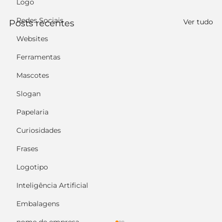
Logo
Redes Sociais
Ver tudo
Posts recentes
Websites
Ferramentas
Mascotes
Slogan
Papelaria
Curiosidades
Frases
Logotipo
Inteligência Artificial
Embalagens