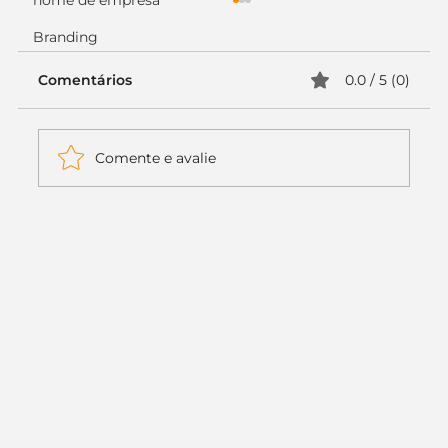
nome de empresa
Branding
Comentários
0.0 / 5 (0)
Comente e avalie
Itaú muda apenas duas letras da
logo. Mas o recado é muito maior: a
era da Inteligência Artificial
começou.