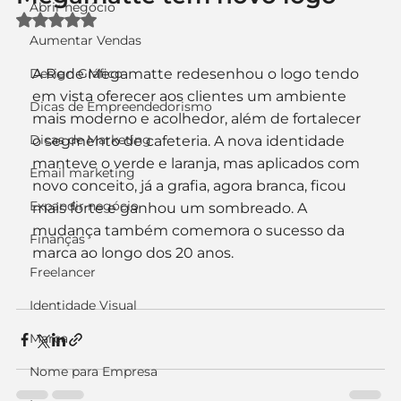
Abrir negócio
Avaliado com NaN de 5 estrelas.
Aumentar Vendas
Design Gráfico
A Rede Megamatte redesenhou o logo tendo 
em vista oferecer aos clientes um ambiente 
Dicas de Empreendedorismo
mais moderno e acolhedor, além de fortalecer 
Dicas de Marketing
o segmento de cafeteria. A nova identidade 
manteve o verde e laranja, mas aplicados com 
Email marketing
novo conceito, já a grafia, agora branca, ficou 
Expandir negócio
mais forte e ganhou um sombreado. A 
mudança também comemora o sucesso da 
Finanças
marca ao longo dos 20 anos.
Freelancer
Identidade Visual
Marca
Nome para Empresa